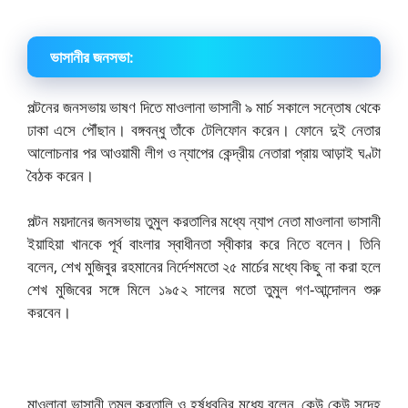
ভাসানীর জনসভা:
পল্টনের জনসভায় ভাষণ দিতে মাওলানা ভাসানী ৯ মার্চ সকালে সন্তোষ থেকে
ঢাকা এসে পৌঁছান। বঙ্গবন্ধু তাঁকে টেলিফোন করেন। ফোনে দুই নেতার
আলোচনার পর আওয়ামী লীগ ও ন্যাপের কেন্দ্রীয় নেতারা প্রায় আড়াই ঘণ্টা
বৈঠক করেন।
পল্টন ময়দানের জনসভায় তুমুল করতালির মধ্যে ন্যাপ নেতা মাওলানা ভাসানী
ইয়াহিয়া খানকে পূর্ব বাংলার স্বাধীনতা স্বীকার করে নিতে বলেন। তিনি
বলেন, শেখ মুজিবুর রহমানের নির্দেশমতো ২৫ মার্চের মধ্যে কিছু না করা হলে
শেখ মুজিবের সঙ্গে মিলে ১৯৫২ সালের মতো তুমুল গণ-আন্দোলন শুরু
করবেন।
মাওলানা ভাসানী তুমুল করতালি ও হর্ষধ্বনির মধ্যে বলেন, কেউ কেউ সন্দেহ