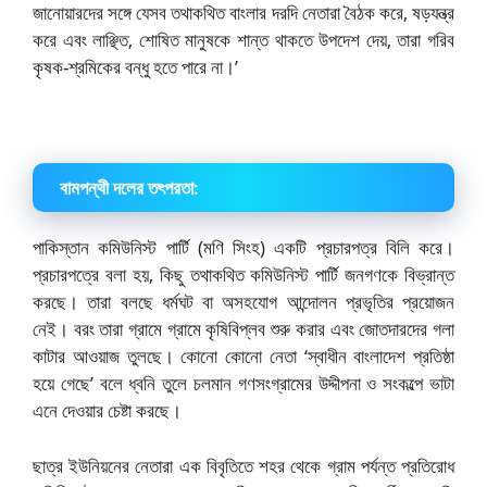
জানোয়ারদের সঙ্গে যেসব তথাকথিত বাংলার দরদি নেতারা বৈঠক করে, ষড়যন্ত্র
করে এবং লাঞ্ছিত, শোষিত মানুষকে শান্ত থাকতে উপদেশ দেয়, তারা গরিব
কৃষক-শ্রমিকের বন্ধু হতে পারে না।’
বামপন্থী দলের তৎপরতা:
পাকিস্তান কমিউনিস্ট পার্টি (মণি সিংহ) একটি প্রচারপত্র বিলি করে।
প্রচারপত্রে বলা হয়, কিছু তথাকথিত কমিউনিস্ট পার্টি জনগণকে বিভ্রান্ত
করছে। তারা বলছে ধর্মঘট বা অসহযোগ আন্দোলন প্রভৃতির প্রয়োজন
নেই। বরং তারা গ্রামে গ্রামে কৃষিবিপ্লব শুরু করার এবং জোতদারদের গলা
কাটার আওয়াজ তুলছে। কোনো কোনো নেতা ‘স্বাধীন বাংলাদেশ প্রতিষ্ঠা
হয়ে গেছে’ বলে ধ্বনি তুলে চলমান গণসংগ্রামের উদ্দীপনা ও সংকল্পে ভাটা
এনে দেওয়ার চেষ্টা করছে।
ছাত্র ইউনিয়নের নেতারা এক বিবৃতিতে শহর থেকে গ্রাম পর্যন্ত প্রতিরোধ