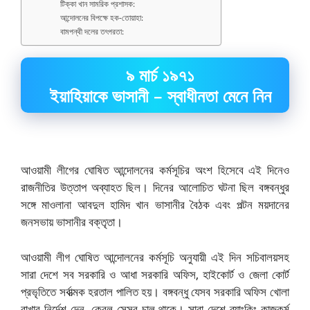
টিক্কা খান সামরিক প্রশাসক:
আন্দোলনের বিপক্ষে হক-তোয়াহা:
বামপন্থী দলের তৎপরতা:
৯ মার্চ ১৯৭১
ইয়াহিয়াকে ভাসানী – স্বাধীনতা মেনে নিন
আওয়ামী লীগের ঘোষিত আন্দোলনের কর্মসূচির অংশ হিসেবে এই দিনেও
রাজনীতির উত্তাপ অব্যাহত ছিল। দিনের আলোচিত ঘটনা ছিল বঙ্গবন্ধুর
সঙ্গে মাওলানা আবদুল হামিদ খান ভাসানীর বৈঠক এবং পল্টন ময়দানের
জনসভায় ভাসানীর বক্তৃতা।
আওয়ামী লীগ ঘোষিত আন্দোলনের কর্মসূচি অনুযায়ী এই দিন সচিবালয়সহ
সারা দেশে সব সরকারি ও আধা সরকারি অফিস, হাইকোর্ট ও জেলা কোর্ট
প্রভৃতিতে সর্বাত্মক হরতাল পালিত হয়। বঙ্গবন্ধু যেসব সরকারি অফিস খোলা
রাখার নির্দেশ দেন, কেবল সেসব চালু থাকে। সারা দেশে ব্যাংকিং কাজকর্ম