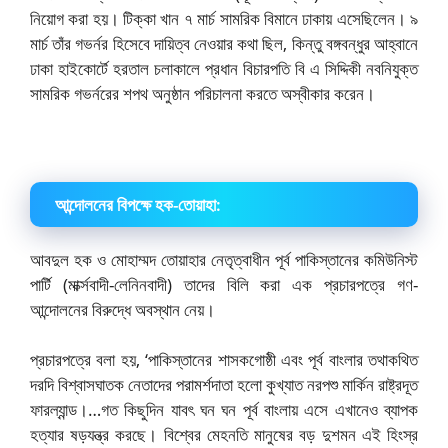
নিয়োগ করা হয়। টিক্কা খান ৭ মার্চ সামরিক বিমানে ঢাকায় এসেছিলেন। ৯
মার্চ তাঁর গভর্নর হিসেবে দায়িত্ব নেওয়ার কথা ছিল, কিন্তু বঙ্গবন্ধুর আহ্বানে
ঢাকা হাইকোর্টে হরতাল চলাকালে প্রধান বিচারপতি বি এ সিদ্দিকী নবনিযুক্ত
সামরিক গভর্নরের শপথ অনুষ্ঠান পরিচালনা করতে অস্বীকার করেন।
আন্দোলনের বিপক্ষে হক-তোয়াহা:
আবদুল হক ও মোহাম্মদ তোয়াহার নেতৃত্বাধীন পূর্ব পাকিস্তানের কমিউনিস্ট
পার্টি (মার্ক্সবাদী-লেনিনবাদী) তাদের বিলি করা এক প্রচারপত্রে গণ-
আন্দোলনের বিরুদ্ধে অবস্থান নেয়।
প্রচারপত্রে বলা হয়, ‘পাকিস্তানের শাসকগোষ্ঠী এবং পূর্ব বাংলার তথাকথিত
দরদি বিশ্বাসঘাতক নেতাদের পরামর্শদাতা হলো কুখ্যাত নরপশু মার্কিন রাষ্ট্রদূত
ফারল্যান্ড।…গত কিছুদিন যাবৎ ঘন ঘন পূর্ব বাংলায় এসে এখানেও ব্যাপক
হত্যার ষড়যন্ত্র করছে। বিশ্বের মেহনতি মানুষের বড় দুশমন এই হিংস্র