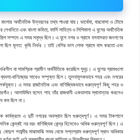
বাংলার অর্থনৈতিক উন্নয়নের তথ্য পাওয়া যায়। ভার্থেমা, বারবোসা ও টোমে
ের লেখনিতে এবং বাংলা কবিতা, ফার্সি সাহিত্য ও লিপিমালা এ যুগের অর্থনৈতিক
ং শিল্প সম্পদে এ সময় সমৃদ্ধ ছিল। এ যুগে নগর ও গ্রামে বসবাসরত জনগণের
াংলা ছিল মূলত: কৃষি নির্ভর । তাই বেশির ভাগ লোক গ্রামে বাস করতো এবং
্ভরশীল যা সামগ্রিক গ্রামীণ অর্থনীতিকে করেছিল সুদৃঢ়। এ যুগের গ্রামগুলো
 ব্যবসা-বাণিজ্যের সাথেও সম্পৃক্ত ছিল। তুলনামূলকভাবে শহর এবং নগরের
র্কযুক্ত। এ সময় রাজনৈতিক এবং বাণিজ্যিকভাবে গুরুত্বপূর্ণ কিছু শহর ও
সোনারগাঁও। আলাউদ্দিন হুসেন শাহ তাঁর রাজধানী একডালায় স্থানান্তর করলেও
ুত্ব কম ছিল না।
ক কার্যক্রমে এ দুটি নগরের অবস্থান ছিল গুরুত্বপূর্ণ। এ সময় টাকশালে
নিক কেন্দ্ৰই নয় বরং বাণিজ্যিক কেন্দ্র হিসেবেও অধিক গুরুত্বপূর্ণ ছিল। এ
। ষোড়শ শতাব্দীর মাঝামাঝি সময় থেকে সপ্তগ্রাম গুরুত্বপূর্ণ স্থান অধিকার
ন্ত বর্ণনা ফুটে ওঠে সমকালীন বাংলা সাহিত্য ও বিদেশীদের বিবরণে।