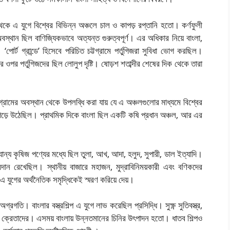
েকে এ যুগে বিশ্বের বিভিন্ন অঞ্চলে চাল ও কাপড় রপ্তানি হতো। কর্ণফুলী
স্থান ছিল বাণিজ্যিকভাবে অত্যন্ত গুরুত্বপূর্ণ। এর অধিকার নিয়ে বাংলা,
পোর্ট গ্রান্ডে’ হিসেবে পরিচিত চট্টগ্রামে পর্তুগিজরা সুবিধা ভোগ করছিল।
র ওপর পর্তুগিজদের ছিল লোলুপ দৃষ্টি। ষোড়শ শতাব্দীর শেষের দিক থেকে তারা
টগ্রামের অবস্থান থেকে উপলব্ধি করা যায় যে এ অঞ্চলগুলোর মাধ্যমে বিশ্বের
্ক গড়ে উঠেছিল। প্রাথমিক দিকে বাংলা ছিল একটি কষি প্রধান অঞ্চল, আর এর
ান্য কৃষিজ পণ্যের মধ্যে ছিল তুলা, আখ, আদা, হলুদ, সুপারী, ডাল ইত্যাদি।
বদান রেখেছিল। স্থানীয় বাজারে মহাজন, মুদ্রাবিনিময়কারী এবং বণিকদের
এ যুগের অর্থনৈতিক সমৃদ্ধিকেই স্মরণ করিয়ে দেয়।
ে অগ্রগতি। বাংলার বস্ত্রশিল্প এ যুগে লাভ করেছিল প্রসিদ্ধি। সুক্ষ্ণ সুতিবস্ত্র,
ী ক্রেতাদের। এসময় বাংলায় উন্নতমানের চিনির উৎপাদন হতো। ধাতব শিল্পও