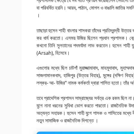
প্রশাসনিক ক্ষেত্রে যে সব নীতি প্রণয়ন করেছিলেন সেগুলো তা
বা পরিবর্ধিত হয়নি। আরব, পাঠান, মোগল ও বাঙালি জাতির সমন্ব
।
তাছাড়া হুসেন শাহী বাংলার শাসকরা তাঁদের প্রতিদ্বন্দ্বী উত
কর ধার্য করতো। এসময় উজির ছিলেন প্রধান প্রশাসক। কেন্
কখনো তিনি সুলতানের পদমর্যাদা লাভ করতেন। হুসেন শাহী
(Arsah), হিসেবে।
এগুলোর মধ্যে ছিল চাটগাঁ মুয়াজ্জামাবাদ, মাহমুদাবাদ, মুহাম্
সাজলামানকবাদ, হাজিপুর (উত্তর বিহার), মুঙ্গের (দক্ষিণ ব
লস্কর- আ- উজির” নামক কর্মকর্তা দ্বারা শাসিত হতো। তাঁর 
তবে প্রাদেশিক প্রশাসন সাম্রাজ্যের সর্বত্র এক রকম ছিল না।
যুগে নানা ধরনের সুবিধা ভোগ করতে পারতো। রাজনৈতিক উদা
অত্যন্ত সহায়ক। হুসেন শাহী যুগে শাসক ও শাসিতের মধ্যে ধীরে ধ
নতুন সামাজিক ও রাজনৈতিক দিগন্তে ।