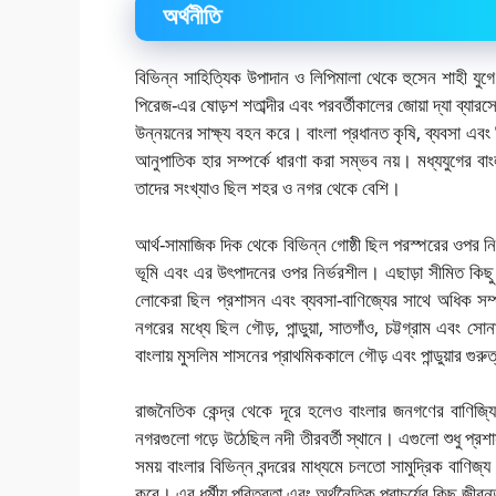
অর্থনীতি
বিভিন্ন সাহিত্যিক উপাদান ও লিপিমালা থেকে হুসেন শাহী যুগে 
পিরেজ-এর ষোড়শ শতাব্দীর এবং পরবর্তীকালের জোয়া দ্যা ব্যারস
উন্নয়নের সাক্ষ্য বহন করে। বাংলা প্রধানত কৃষি, ব্যবসা এব
আনুপাতিক হার সম্পর্কে ধারণা করা সম্ভব নয়। মধ্যযুগের ব
তাদের সংখ্যাও ছিল শহর ও নগর থেকে বেশি।
আর্থ-সামাজিক দিক থেকে বিভিন্ন গোষ্ঠী ছিল পরস্পরের ওপর নির
ভূমি এবং এর উৎপাদনের ওপর নির্ভরশীল। এছাড়া সীমিত কিছু
লোকেরা ছিল প্রশাসন এবং ব্যবসা-বাণিজ্যের সাথে অধিক সম্প
নগরের মধ্যে ছিল গৌড়, পান্ডুয়া, সাতগাঁও, চট্টগ্রাম এবং 
বাংলায় মুসলিম শাসনের প্রাথমিককালে গৌড় এবং পান্ডুয়ার গুর
রাজনৈতিক কেন্দ্র থেকে দূরে হলেও বাংলার জনগণের বাণিজ্যি
নগরগুলো গড়ে উঠেছিল নদী তীরবর্তী স্থানে। এগুলো শুধু প্রশাস
সময় বাংলার বিভিন্ন বন্দরের মাধ্যমে চলতো সামুদ্রিক বাণিজ্য
করে। এর ধর্মীয় পবিত্রতা এবং অর্থনৈতিক প্রাচুর্যের কিছু জীব