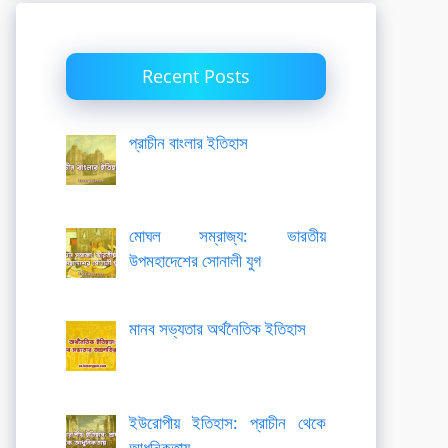
Recent Posts
প্রাচীন বাংলার ইতিহাস
মোঘল সম্রাজ্য: ভারতীয়
উপমহাদেশের সোনালী যুগ
মানব সভ্যতার অর্থনৈতিক ইতিহাস
ইউরোপীয় ইতিহাস: প্রাচীন থেকে
আধুনিকতায়