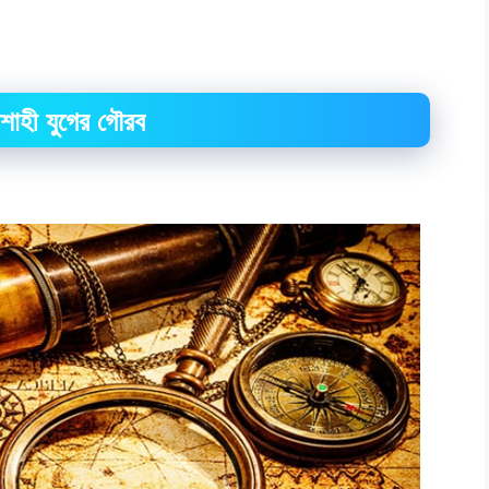
 শাহী যুগের গৌরব