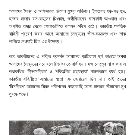
আমাদের সৈন্য ও অফিসাররা ছিলেন যুদ্ধে অভিজ্ঞ। ট্যাংকের ঘড়-গড় শব্দ,
হাজার হাজার যান-বাহনের চিৎকার, জঙ্গীবিমানের কানফাটা আওয়াজ এবং
অগণিত অস্ত্র থেকে গোলাগুলিতে রণাঙ্গন কেঁপে ওঠে। ভারতীয় পদাতিক
বাহিনী প্রবেশ করার আগে আমাদের সৈন্যদের ভীত-সন্ত্রস্ত এবং তাক
লাগিয়ে দেওয়াই ছিল এর উদ্দেশ্য।
তবে ভারতীয়দের এ শক্তি প্রদর্শন আমাদের প্রতিরক্ষা দুর্গ ভাঙতে অথবা
আমাদের সৈন্যদের মনোবলে চিড় ধরাতে বার্থ হয়। দক্ষ নেতৃত্ব না থাকায় এ
তথাকথিত ‘ব্লিৎসক্রিগ’ ও ‘পরিকল্পিত ছত্রছায়া’ দারুণভাবে ব্যর্থ হয়।
ভারতীয় বাহিনীতে আমাদের মতো দক্ষ জেনারেল ছিল না। তাই তাদের
‘রিসক্রিপ’ আমাদের স্ক্রিন পজিশনের কাছাকাছি আসা মাত্রই সীমান্তে মুখ
থুবড়ে পড়ে।