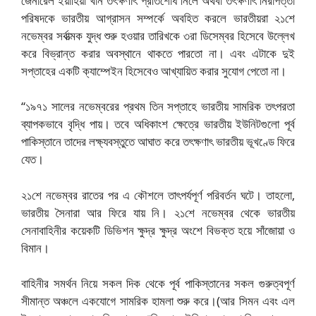
জেনারেল ইয়াহিয়া খান তৎক্ষণাৎ প্রতিশোধ নিলে অথবা তৎক্ষণাৎ নিরাপত্তা
পরিষদকে ভারতীয় আগ্রাসন সম্পর্কে অবহিত করলে ভারতীয়রা ২১শে
নভেম্বর সর্বাত্মক যুদ্ধ শুরু হওয়ার তারিখকে ৩রা ডিসেম্বর হিসেবে উল্লেখ
করে বিভ্রান্ত করার অবস্থানে থাকতে পারতো না। এবং এটাকে দুই
সপ্তাহের একটি ক্যাম্পেইন হিসেবেও আখ্যায়িত করার সুযোগ পেতো না।
“১৯৭১ সালের নভেম্বরের প্রথম তিন সপ্তাহে ভারতীয় সামরিক তৎপরতা
ব্যাপকভাবে বৃদ্ধি পায়। তবে অধিকাংশ ক্ষেত্রে ভারতীয় ইউনিটগুলো পূর্ব
পাকিস্তানে তাদের লক্ষ্যবস্তুতে আঘাত করে তৎক্ষণাৎ ভারতীয় ভূখণ্ডে ফিরে
যেত।
২
১শে নভেম্বর রাতের পর এ কৌশলে তাৎপর্যপূর্ণ পরিবর্তন ঘটে। তাহলো,
ভারতীয় সৈনারা আর ফিরে যায় নি। ২১শে নভেম্বর থেকে ভারতীয়
সেনাবাহিনীর কয়েকটি ডিভিশন ক্ষুদ্র ক্ষুদ্র অংশে বিভক্ত হয়ে সাঁজোয়া ও
বিমান।
বাহিনীর সমর্থন নিয়ে সকল দিক থেকে পূর্ব পাকিস্তানের সকল গুরুত্বপূর্ণ
সীমান্ত অঞ্চলে একযোগে সামরিক হামলা শুরু করে।
(আর সিমন এবং এল