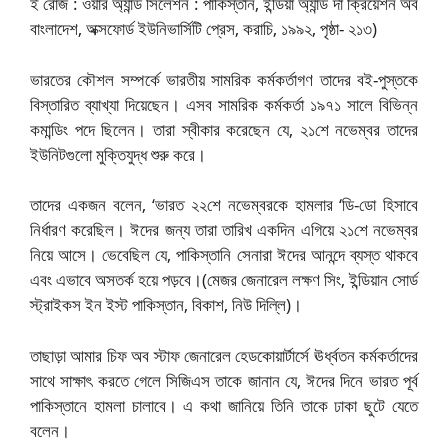
ই রোজ : ওয়ার অ্যান্ড সিলেশন : পাকিস্তান, ইন্ডিয়া অ্যান্ড দা ক্রিয়েশন অব
বাংলাদেশ, অক্সফোর্ড ইউনিভার্সিটি প্রেস, করাচি, ১৯৯২, পৃষ্ঠা- ২১৩)
ভারতের কৌশল সম্পর্কে ভারতীয় সামরিক কর্মকর্তাগণ তাদের বই-পুস্তকে
বিস্তারিত ব্যাখ্যা দিয়েছেন। এসব সামরিক কর্মকর্তা ১৯৭১ সালে বিভিন্ন
কমান্ডিং পদে ছিলেন। তারা স্বীকার করেছেন যে, ২১শে নভেম্বর তাদের
ইউনিটগুলো মুক্তিযুদ্ধ শুরু করে।
তাদের একজন বলেন, ‘ভারত ২২শে নভেম্বরকে হামলার ‘ডি-ডো হিসাবে
নির্ধারণ করেছিল। ঈদের জন্য তারা তারিখ একদিন এগিয়ে ২১শে নভেম্বর
নিয়ে আসে। ভেবেছিল যে, পাকিস্তানি সেনারা ঈদের আনন্দে ব্যস্ত থাকবে
এবং এভাবে অসতর্ক হয়ে পড়বে।
(মেজর জেনারেল লক্ষণ সিং, ইন্ডিয়ান সোর্ড
স্ট্রাইকস ইন ইস্ট পাকিস্তান, বিকাশ, নিউ দিল্লি)।
তাছাড়া আমার চিফ অব স্টাফ জেনারেল হেডকোয়ার্টার্সে ঊর্ধ্বতন কর্মকর্তাদের
সাথে সাক্ষাৎ করতে গেলে সিজিএস তাকে জানান যে, ঈদের দিনে ভারত পূর্ব
পাকিস্তানে হামলা চালাবে। এ কথা জানিয়ে তিনি তাকে ঢাকা ছুটে যেতে
বলেন।