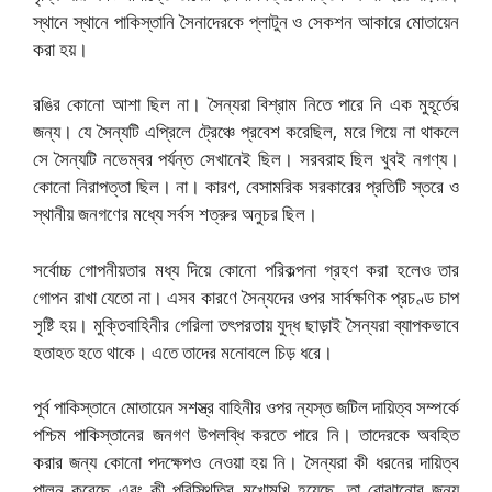
স্থানে স্থানে পাকিস্তানি সৈনাদেরকে প্লাটুন ও সেকশন আকারে মোতায়েন
করা হয়।
রঙির
কোনো আশা ছিল না। সৈন্যরা বিশ্রাম নিতে পারে নি এক মুহূর্তের
জন্য। যে সৈন্যটি এপ্রিলে ট্রেঞ্চে প্রবেশ করেছিল, মরে গিয়ে না থাকলে
সে সৈন্যটি নভেম্বর পর্যন্ত সেখানেই ছিল। সরবরাহ ছিল খুবই নগণ্য।
কোনো নিরাপত্তা ছিল। না। কারণ, বেসামরিক সরকারের প্রতিটি স্তরে ও
স্থানীয় জনগণের মধ্যে সর্বস শত্রুর অনুচর ছিল।
সর্বোচ্চ গোপনীয়তার মধ্য দিয়ে কোনো পরিকল্পনা গ্রহণ করা হলেও তার
গোপন রাখা যেতো না। এসব কারণে সৈন্যদের ওপর সার্বক্ষণিক প্রচণ্ড চাপ
সৃষ্টি হয়। মুক্তিবাহিনীর গেরিলা তৎপরতায় যুদ্ধ ছাড়াই সৈন্যরা ব্যাপকভাবে
হতাহত হতে থাকে। এতে তাদের মনোবলে চিড় ধরে।
পূর্ব পাকিস্তানে মোতায়েন সশস্ত্র বাহিনীর ওপর ন্যস্ত জটিল দায়িত্ব সম্পর্কে
পশ্চিম পাকিস্তানের জনগণ উপলব্ধি করতে পারে নি। তাদেরকে অবহিত
করার জন্য কোনো পদক্ষেপও নেওয়া হয় নি। সৈন্যরা কী ধরনের দায়িত্ব
পালন করেছে এবং কী পরিস্থিতির মুখোমুখি হয়েছে, তা বোঝানোর জন্য