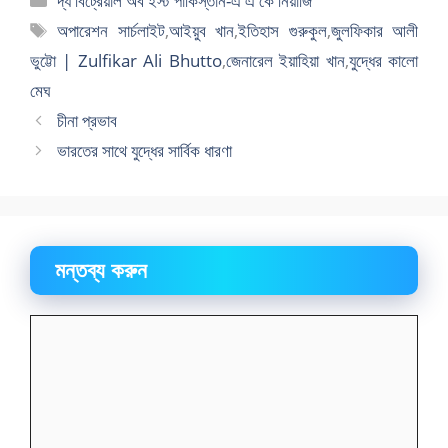
দ্য বিট্রেয়াল অব ইস্ট পাকিস্তান-এ এ কে নিয়াজি
সমূহ
ট্যাগ
অপারেশন সার্চলাইট
,
আইয়ুব খান
,
ইতিহাস গুরুকুল
,
জুলফিকার আলী
সমূহ
ভুট্টো | Zulfikar Ali Bhutto
,
জেনারেল ইয়াহিয়া খান
,
যুদ্ধের কালো
মেঘ
চীনা প্রভাব
ভারতের সাথে যুদ্ধের সার্বিক ধারণা
মন্তব্য করুন
মন্তব্য