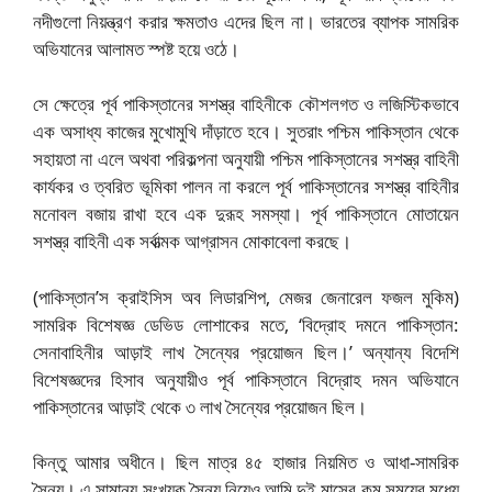
নদীগুলো নিয়ন্ত্রণ করার ক্ষমতাও এদের ছিল না। ভারতের ব্যাপক সামরিক
অভিযানের আলামত স্পষ্ট হয়ে ওঠে।
সে ক্ষেত্রে পূর্ব পাকিস্তানের সশস্ত্র বাহিনীকে কৌশলগত ও লজিস্টিকভাবে
এক অসাধ্য কাজের মুখোমুখি দাঁড়াতে হবে। সুতরাং পশ্চিম পাকিস্তান থেকে
সহায়তা না এলে অথবা পরিকল্পনা অনুযায়ী পশ্চিম পাকিস্তানের সশস্ত্র বাহিনী
কার্যকর ও ত্বরিত ভূমিকা পালন না করলে পূর্ব পাকিস্তানের সশস্ত্র বাহিনীর
মনোবল বজায় রাখা হবে এক দুরূহ সমস্যা। পূর্ব পাকিস্তানে মোতায়েন
সশস্ত্র বাহিনী এক সর্বাত্মক আগ্রাসন মোকাবেলা করছে।
(পাকিস্তান’স ক্রাইসিস অব লিডারশিপ, মেজর জেনারেল ফজল মুকিম)
সামরিক বিশেষজ্ঞ ডেভিড লোশাকের মতে, ‘বিদ্রোহ দমনে পাকিস্তান:
সেনাবাহিনীর আড়াই লাখ সৈন্যের প্রয়োজন ছিল।’ অন্যান্য বিদেশি
বিশেষজ্ঞদের হিসাব অনুযায়ীও পূর্ব পাকিস্তানে বিদ্রোহ দমন অভিযানে
পাকিস্তানের আড়াই থেকে ৩ লাখ সৈন্যের প্রয়োজন ছিল।
কিন্তু আমার অধীনে। ছিল মাত্র ৪৫ হাজার নিয়মিত ও আধা-সামরিক
সৈন্য। এ সামান্য সংখ্যক সৈন্য নিয়েও আমি দুই মাসের কম সময়ের মধ্যে