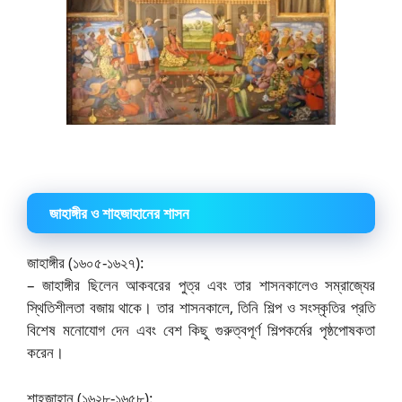
জাহাঙ্গীর ও শাহজাহানের শাসন
জাহাঙ্গীর (১৬০৫-১৬২৭):
– জাহাঙ্গীর ছিলেন আকবরের পুত্র এবং তার শাসনকালেও সম্রাজ্যের
স্থিতিশীলতা বজায় থাকে। তার শাসনকালে, তিনি শিল্প ও সংস্কৃতির প্রতি
বিশেষ মনোযোগ দেন এবং বেশ কিছু গুরুত্বপূর্ণ শিল্পকর্মের পৃষ্ঠপোষকতা
করেন।
শাহজাহান (১৬২৮-১৬৫৮):