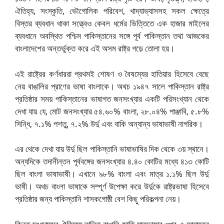
ঐতিহ্য, সংস্কৃতি, ভৌগোলিক পরিবেশ, খাদ্যাভ্যাসসহ সকল ক্ষেত্রে
বিস্তর ব্যবধান থাকা সত্ত্বেও কেবল ধর্মের ভিত্তিতে এক হাজার মাইলের
ব্যবধানে অবস্থিত পশ্চিম পাকিস্তানের সঙ্গে পূর্ব পাকিস্তান তথা আজকের
বাংলাদেশের অন্তর্ভুক্ত করে এই অসম রাষ্ট্র গড়ে তোলা হয়।
এই রাষ্ট্রের কর্ণধাররা প্রথমই শোষণ ও বৈষম্যের হাতিয়ার হিসেবে বেছে
নেয় বাঙালির প্রাণের ভাষা বাংলাকে। অথচ ১৯৪৭ সালে পাকিস্তান রাষ্ট্র
প্রতিষ্ঠার সময় পাকিস্তানের ভাষাগত জনসংখ্যার একটি পরিসংখ্যান থেকে
দেখা যায় যে, মোট জনসংখ্যার ৫৪.৬০% বাংলা, ২৮.০৪% পাঞ্জাবি, ৫.৮%
সিন্ধি, ৭.১% পশতু, ৭.২% উর্দু এবং বাকি অন্যান্য ভাষাভাষী নাগরিক।
এর থেকে দেখা যায় উর্দু ছিল পাকিস্তানি ভাষাভাষির দিক থেকে ৩য় স্থানে।
অন্যদিকে তদানীন্তন পূর্ববঙ্গের জনসংখ্যার ৪.৪০ কোটির মধ্যে ৪১৩ কোটি
ছিল বাংলা ভাষাভাষী। এখানে ৯৮% বাংলা এবং মাত্র ১.১% ছিল উর্দু
ভাষী। অথচ বাংলা ভাষাকে সম্পূর্ণ উপেক্ষা করে উর্দুকে রাষ্ট্রভাষা হিসেবে
প্রতিষ্ঠার জন্য পাকিস্তানি শাসকগোষ্ঠী বেশ কিছু পরিকল্পনা নেয়।