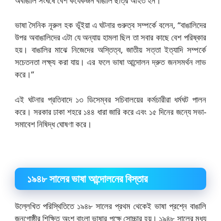
অবাঙালি সংঘর্ষে বেশ কযেকজন বাঙালি ছাত্র আহত হন।
ভাষা সৈনিক নূরুল হক ভূঁইয়া এ ঘটনার গুরুত্ব সম্পর্কে বলেন, “বাঙালিদের
উপর অবাঙালিদের এটা যে অন্যায় হামলা ছিল তা সবার কাছে বেশ পরিষ্কার
হয়। বাঙালির মাঝে নিজেদের অস্তিত্ব, জাতীয় সত্তা ইত্যাদি সম্পর্কে
সচেতনতা লক্ষ্য করা যায়। এর ফলে ভাষা আন্দোলন দ্রুত জনসমর্থন লাভ
করে।”
এই ঘটনার প্রতিবাদে ১৩ ডিসেম্বর সচিবালয়ের কর্মচারীরা ধর্মঘট পালন
করে। সরকার ঢাকা শহরে ১৪৪ ধারা জারি করে এবং ১৫ দিনের জন্যে সভা-
সমাবেশ নিষিদ্ধ ঘোষণা করে।
১৯৪৮ সালের ভাষা আন্দোলনের বিস্তার
উল্লেখিত পরিস্থিতিতে ১৯৪৮ সালের প্রথম থেকেই ভাষা প্রশ্নে বাঙালি
জনগোষ্ঠীর শিক্ষিত অংশ বাংলা ভাষার পক্ষে সোচ্চার হয়। ১৯৪৮ সালের মধ্য