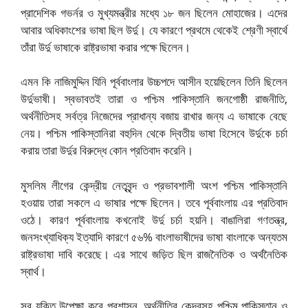
প্রাদেশিক গভর্নর ও মুখ্যমন্ত্রীর মধ্যে ১৮ জন ছিলেন মোহাজের। এদের
আবার অধিকাংশের ভাষা ছিল উর্দু। যে কারণে প্রথমে থেকেই শ্রেণী স্বার্থে
তাঁরা উর্দু ভাষাকে রাষ্ট্রভাষা করার পক্ষে ছিলেন।
এমন কি নাজিমুদ্দিন যিনি পূর্ববাংলার উচ্চপদে আসীন হয়েছিলেন তিনি ছিলেন
উর্দুভাষী। স্বভাবতই তারা ও পশ্চিম পাকিস্তানি জনগোষ্ঠী রাজনীতি,
অর্থনীতিসহ সর্বত্র নিজেদের প্রাধান্য বজায় রাখার জন্য এ ভাষাকে বেছে
নেয়। পশ্চিম পাকিস্তানিরা বহুদিন থেকে দ্বিতীয় ভাষা হিসেবে উর্দুকে চর্চা
করায় তারা উর্দুর বিরুদ্ধে কোন প্রতিবাদ করেনি।
মুসলিম লীগের কেন্দ্রীয় নেতৃবৃন্দ ও প্রভাবশালী অংশ পশ্চিম পাকিস্তানি
হওয়ায় তারা সকলে এ ভাষার পক্ষে ছিলেন। তবে পূর্ববাংলায় এর প্রতিবাদ
ওঠে। কারণ পূর্ববাংলায় কখনোই উর্দু চর্চা হয়নি। বাঙালিরা গণতন্ত্র,
জনসংখ্যাধিক্য ইত্যাদি কারণে ৫৬% বাংলাভাষীদের ভাষা বাংলাকে অন্যতম
রাষ্ট্রভাষা দাবি করেছে। এর সাথে জড়িত ছিল রাজনৈতিক ও অর্থনৈতিক
স্বার্থ।
সব যুক্তি উপেক্ষা করে প্রশাসন, অর্থনীতির কেন্দ্রসহ পশ্চিম পাকিস্তান ও