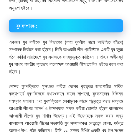
নগর, (ঢাকা) ও উহাদের নিম্নস্থ উপ-সংসদ সমূহ বাংলাদেশ উপ-সংসদের
অনুরূপ হইবে।
যুব সম্পাদক :
একজন যুব কর্মীকে যুব বিভাগের (যাহা যুবলীগ নামে অভিহিত হইবে)
সম্পাদক নির্বাচন করা হইবে। তিনি আওয়ামী লীগ প্রতিষ্ঠানে একটি যুব ফ্রন্ট
গঠন করিয়া সারাদেশে যুব সমাজকে সদস্যভুক্ত করিবেন । তাহার অধীনস্থ
যুব শাখার যাবতীয় ব্যয়ভার বাংলাদেশ আওয়ামী লীগ তহবিল হইতে বহন করা
হইবে।
দেশের যুবশক্তিকে সুসংহত করিয়া দেশের বৃহত্তর জনগোষ্ঠীর সার্বিক
কল্যাণার্থে যুবশক্তিকে যথাযথভাবে কাজে লাগানো, যুবসমাজের বিভিন্ন
সমস্যার সমাধান এবং যুবশক্তিকে সেবামূলক কাজে প্রবৃত্ত করার মাধ্যমে
আওয়ামী লীগের আদর্শ ও উদ্দেশ্যকে সফল করিয়া তোলাই হইবে বাংলাদেশ
আওয়ামী লীগের যুব শাখার উদ্দেশ্য। এই উদ্দেশ্যকে সফল করার জন্য
বাংলাদেশ আওয়ামী লীগের সভাপতি যুব সম্পাদকের নেতৃত্বে জেলা, পর্যন্ত
অনুরূপ উপ- গঠন করিবেন। তিনি ২৩ সদস্য বিশিষ্ট একটি খুব উপ-সংসদ