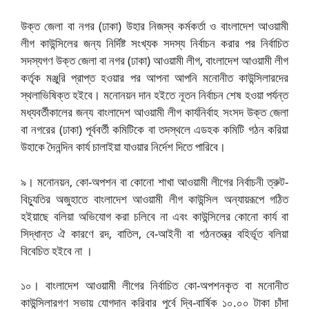
উক্ত জেলা বা নগর (ঢাকা) উহার নিজস্ব কর্মকর্তা ও বাংলাদেশ আওয়ামী
লীগ কাউন্সিলের জন্য নির্দিষ্ট সংখ্যক সদস্য নির্বাচন করার পর নির্বাচিত
সদস্যগণ উক্ত জেলা বা নগর (ঢাকা) আওয়ামী লীগ, বাংলাদেশ আওয়ামী লীগ
কর্তৃক মঞ্জুরি প্রাপ্ত হওয়ার পর আপনা আপনি মনোনীত কাউন্সিলারদের
স্থলাভিষিক্ত হইবে। মনোনয়ন দান হইতে নূতন নির্বাচন শেষ হওয়া পর্যন্ত
মধ্যবর্তীকালের জন্য বাংলাদেশ আওয়ামী লীগ কার্যনির্বাহ সংসদ উক্ত জেলা
বা নগরের (ঢাকা) পূর্ববর্তী কমিটিকে বা তদস্থলে এডহক কমিটি গঠন করিয়া
উহাকে দৈনন্দিন কার্য চালাইয়া যাওয়ার নির্দেশ দিতে পারিবে।
৯। মনোনয়ন, কো-অপশন বা কোনো শাখা আওয়ামী লীগের নির্বাচনী ত্রুট-
বিচ্যুতির অজুহাতে বাংলাদেশ আওয়ামী লীগ কাউন্সিল অন্যায়রূপে গঠিত
হইয়াছে বলিয়া অভিযোগ করা চলিবে না এবং কাউন্সিলের কোনো কার্য বা
সিদ্ধান্ত ঐ কারণে রদ, বাতিল, বে-আইনী বা গঠনতন্ত্র বহির্ভূত বলিয়া
বিবেচিত হইবে না ।
১০। বাংলাদেশ আওয়ামী লীগের নির্বাচিত কো-অপশনকৃত বা মনোনীত
কাউন্সিলারগণ সভায় যোগদান করিবার পূর্বে দ্বি-বার্ষিক ১০.০০ টাকা চাঁদা