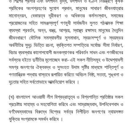
ও শিল্পের প্রসার এবং উৎপাদন বৃদ্ধি, উৎপাদন ও বণ্টন নিয়ন্ত্রণে কৃষক
শ্রমিকের অংশগ্রহণের সুযোগ প্রদান, মানুষের সাধারণ জীবনযাত্রার
মানোন্নয়ন, বেকারত্ব দূরীকরণ ও অধিকতর কর্মসংস্থান, সমাজের
প্রয়োজনের সহিত সামঞ্জস্যপূর্ণ গণমুখী সার্বজনীন সুলত গঠনাত্মক শিক্ষা
ব্যবস্থা প্রবর্তন, অন্ন, বস্ত্র, আশ্রয়, স্বাস্থ্য রক্ষাসহ মানুষের দৈনন্দিন
জীবনধারণে মৌলিক সমস্যাবলীর সুসমাধান, স্বয়ংসম্পূর্ণ ও স্বয়ম্ভর
অর্থনীতির সুদৃঢ় ভিত্তি রচনা, ব্যক্তিগত সম্পত্তির সর্বোচ্চ সীমা নির্ধারণ,
বিচার ব্যবস্থার কালোপযোগী জনকল্যাণকর পরিবর্তন সাধন এবং গণজীবনের
সর্বস্তর হইতে দুর্নীতির মূলোচ্ছেদ করা- এই সকল নীতিসমূহ ও উদ্দেশ্যাবলী
সমগ্র জনগণের ঐক্যবদ্ধ ও সুসংহত উদাম সৃষ্টির মাধ্যমে শান্তিপূর্ণ ও
গণতান্ত্রিক পন্থায় বাস্তবে রূপায়িত করিতে অবিচল নিষ্ঠা, সততা, শৃঙ্খলা ও
দৃঢ়তার সহিত সর্বতোভাবে আত্মনিয়োগ করিবে ।
(খ) বাংলাদেশ আওয়ামী লীগ বিশ্বভ্রাতৃত্ব ও বিশ্বশান্তি প্রতিষ্ঠার সকল
প্রচেষ্টায় সাহায্য ও সহযোগিতা করিবে এবং সাম্রাজ্যবাদ, উপনিবেশবাদ ও
বর্ণবৈষম্যবাদের বিরুদ্ধে বিশ্বের সর্বত্র নিপীড়িত জনগণের ন্যায়সঙ্গত
মুক্তির সংগ্রামকে সমর্থন করিবে ।