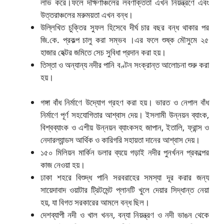
লাভ করে।
ফলে দক্ষিণাঞ্চলের লবণাক্ততা এখন নিয়ন্ত্রণে এবং
উত্তরাঞ্চলের মরুময়তা এখন বন্ধ।
উল্লিখিত চুক্তির সুফল হিসেবে দীর্ঘ চার বছর বন্ধ থাকার পর
জি.কে. প্রকল্প চালু করা সম্ভব ।
এর ফলে শুষ্ক মৌসুমে ২৫
হাজার হেক্টর জমিতে সেচ সুবিধা প্রদান করা হয়।
তিস্তা ও অন্যান্য নদীর পানি বণ্টন সংক্রান্ত আলোচনা শুরু করা
হয়।
গঙ্গা বাঁধ নির্মাণে উদ্যোগ গ্রহণ করা হয়। ভারত ও নেপাল বাঁধ
নির্মাণে পূর্ণ সহযোগিতার আশ্বাস দেয়। ইসলামী উন্নয়ন ব্যাংক,
বিশ্বব্যাংক ও এশীয় উন্নয়ন ব্যাংকসহ জাপান, ইতালি, ফ্রান্স ও
নেদারল্যান্ডস আর্থিক ও কারিগরি সহায়তা দানের আশ্বাস দেয়।
১৫০ মিলিয়ন মার্কিন ডলার ব্যয়ে গড়াই নদীর পুনর্খনন প্রকল্পের
কাজ নেওয়া হয়।
ঢাকা শহরে বিশুদ্ধ পানি সরবরাহের সমস্যা দূর করার জন্য
সায়েদাবাদ ওয়াটার ট্রিটমেন্ট প্লানটি
খুলে দেয়ার সিদ্ধান্ত নেয়া
হয়, যা বিগত সরকারের আমলে বন্ধ ছিল।
দেশব্যাপী নদী ও খাল খনন, বন্যা নিয়ন্ত্রণ ও নদী ভাঙন থেকে