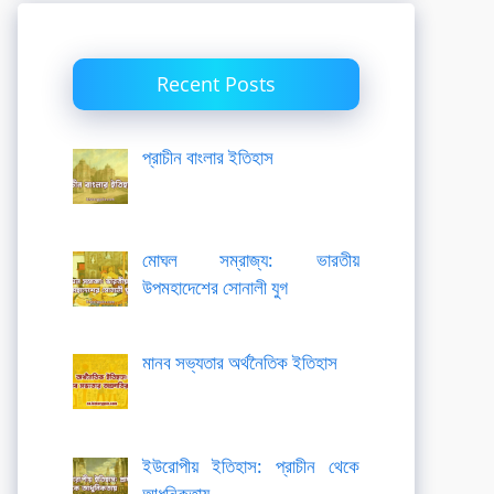
Recent Posts
প্রাচীন বাংলার ইতিহাস
মোঘল সম্রাজ্য: ভারতীয়
উপমহাদেশের সোনালী যুগ
মানব সভ্যতার অর্থনৈতিক ইতিহাস
ইউরোপীয় ইতিহাস: প্রাচীন থেকে
আধুনিকতায়