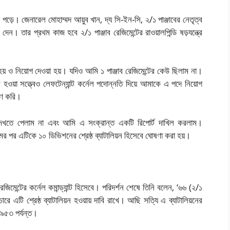
়ে পড়ে। জেনারেল মোহাম্মদ আয়ুব খান, দ্য সি-ইন-সি, ২/১ পাঞ্জাবের নেতৃত্ব
ন। তার প্রথম কাজ হবে ২/১ পাঞ্জাব রেজিমেন্টের রাওয়ালপিন্ডি ষড়যন্ত্রে
হয় ও নিয়োগ দেওয়া হয়। যদিও আমি ১ পাঞ্জাব রেজিমেন্টের কেউ ছিলাম না।
 হওয়া সত্ত্বেও লেফটেন্যান্ট কর্নেল পদোন্নতি দিয়ে আমাকে এ পদে নিয়োগ
হণ করি।
ষ দেখতে পেলাম না এবং আমি এ সংক্রান্ত একটি রিপোর্ট দাখিল করলাম।
ুমের পর এটিকে ১০ ডিভিশনের শ্রেষ্ঠ ব্যাটালিয়ন হিসেবে ঘোষণা করা হয়।
জিমেন্টের কর্নেল কমান্ড্যান্ট হিসেবে। পরিদর্শন শেষে তিনি বলেন, ‘৬৬ (২/১
ে এটি শ্রেষ্ঠ ব্যাটালিয়ন হওয়ায় দাবি রাখে। আছি সত্যি এ ব্যাটালিয়নের
৯৫৩ পর্যন্ত।