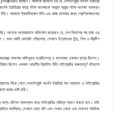
্সট্রাক্টররাও যাচ্ছেন। আমাকে জানানো হয় যে, লেফটেন্যান্ট কর্নেল ইয়াহিয়া
নেল ইয়াহিয়ার কাছে স্টাফ কলেজকে ‘কমান্ড অ্যান্ড স্টাফ কলেজ’ নামকরণ
াব দিই। আমাকে ট্যাকটিক্যাল উইং-এর কাজ চালাবার জন্য শ্রেণিকক্ষগুলোর
রেরি। অনেকে অন্যায়ভাবে অভিযোগ করেছেন যে, দেশ বিভাগের পর তারা এর
ল্প ।
যখন আমি কোয়েটা পৌছালাম, সেখানে ইতোমধ্যে হিন্দু, শিখ ও ব্রিটিশ
্ডি ষড়যন্ত্র মামলায় অভিযুক্ত হয়েছিলেন) এ কলেজের একজন ছাত্র ছিলেন।
েরিয়ান ছিলেন একজন ভারতীয় খ্রিস্টান যিনি লাইব্রেরির গুরুত্বপূর্ণ বইগুলো
খারাপের দিকে গেলে লেফটেন্যান্ট কর্নেল ইয়াহিয়া খান আমাকে এ লাইব্রেরির
োতা করার চেষ্টা করি।
ে অন্য কৌশল অবলম্বন করে লাইব্রেরির দায়িত্ব গ্রহণ করতে হবে। তাই
োয়েটাতে অবস্থিত, সেখানে
যেতে বলি এবং সেখান থেকে এক সেকশন পদাতিক