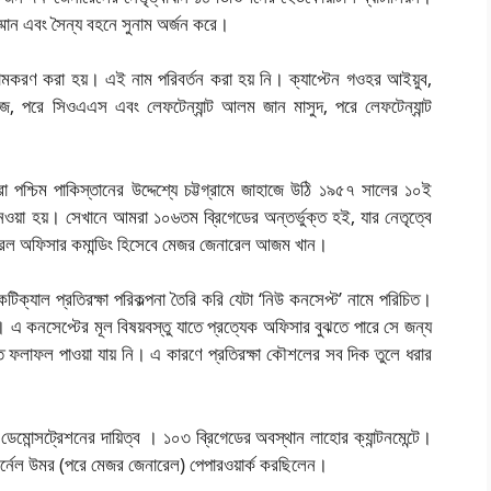
্মান এবং সৈন্য বহনে সুনাম অর্জন করে।
 নামকরণ করা হয়। এই নাম পরিবর্তন করা হয় নি। ক্যাপ্টেন গওহর আইয়ুব,
়াজ, পরে সিওএএস এবং লেফটেন্যান্ট আলম জান মাসুদ, পরে লেফটেন্যান্ট
 পশ্চিম পাকিস্তানের উদ্দেশ্যে চট্টগ্রামে জাহাজে উঠি ১৯৫৭ সালের ১০ই
ওয়া হয়। সেখানে আমরা ১০৬তম ব্রিগেডের অন্তর্ভুক্ত হই, যার নেতৃত্বে
নারেল অফিসার কমান্ডিং হিসেবে মেজর জেনারেল আজম খান।
ক্যাল প্রতিরক্ষা পরিকল্পনা তৈরি করি যেটা ‘নিউ কনসেপ্ট’ নামে পরিচিত।
 এ কনসেপ্টের মূল বিষয়বস্তু যাতে প্রত্যেক অফিসার বুঝতে পারে সে জন্য
 ফলাফল পাওয়া যায় নি। এ কারণে প্রতিরক্ষা কৌশলের সব দিক তুলে ধরার
় ডেমোন্সট্রেশনের দায়িত্ব । ১০৩ ব্রিগেডের অবস্থান লাহোর ক্যান্টনমেন্টে।
র্নেল উমর (পরে মেজর জেনারেল) পেপারওয়ার্ক করছিলেন।