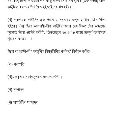
৪৪. (ক) জিলা আওয়ামী-লীগ কাউন্সিলের মোট সদস্যের ( (এক পঞ্চম) অংশ
কাউন্সিলার সভায় উপস্থিত হইলেই কোরাম হইবে।
(খ) প্রত্যেক কাউন্সিলারকে প্রতি ২ বৎসরের জন্য ২ টাকা চাঁদা দিতে
হইবে। (গ) জিলা আওয়ামী-লীগ কাউন্সিলারদের দেয় উক্ত চাঁদা আদায়ের
ব্যাপারে জিলা ওয়ার্কিং কমিটি, গঠনতন্ত্রের ২৫ ও ২৬ ধারায় উল্লেখিত ক্ষমতা
প্রয়োগ করিবে। ।
জিলা আওয়ামী-লীগ কাউন্সিল নিম্নলিখিত কর্মকর্তা নির্বাচন করিবে।
(ক) সভাপতি
(খ) মহকুমার সংখ্যানুপাতে সহ সভাপতি ।
(গ) সম্পাদক
(ঘ) সাংগঠনিক সম্পাদক