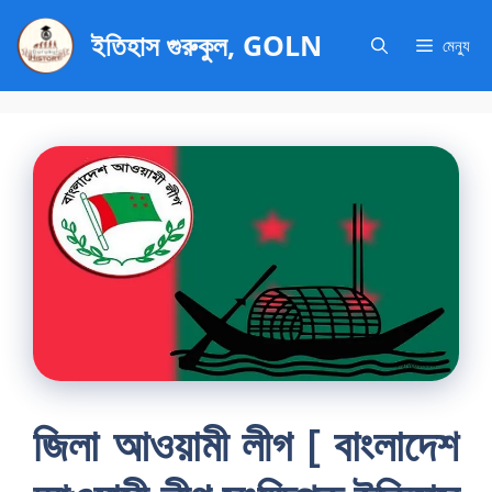
এড়িেয়
ইতিহাস গুরুকুল, GOLN
লেখায়
মেন্যু
যান
জিলা আওয়ামী লীগ [ বাংলাদেশ