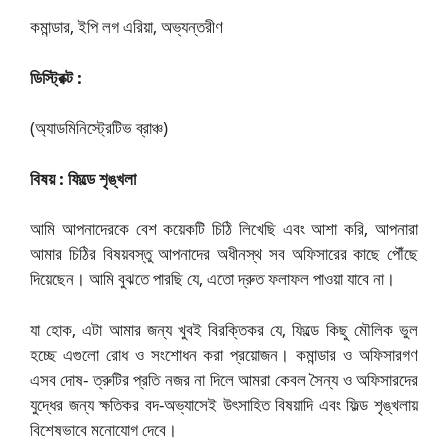
কমান্ডার, ইপি লগ এরিয়া, অভ্যন্তরীণ
ডিস্ট্রিক্ট :
(অ্যাডমিনিস্ট্রেটিভ ব্রাঞ্চ)
বিষয় : ফিল্ডে শৃঙ্খলা
আমি আপনাদেরকে বেশ কয়েকটি চিঠি লিখেছি এবং আশা করি, আপনারা
আমার চিঠির বিষয়বস্তু আপনাদের অধীনস্থ সব অফিসারের কাছে পৌঁছে
দিয়েছেন। আমি বুঝতে পারছি যে, এতো দ্রুত ফলাফল পাওয়া যাবে না।
যা হোক, এটা আমার জন্য খুবই বিরক্তিকর যে, ফিল্ডে কিছু মৌলিক ভুল
হচ্ছে এগুলো রোধ ও সংশোধন করা প্রয়োজন। কমান্ডার ও অফিসারগণ
এসব দোষ- ত্রুটির প্রতি নজর না দিলে আমরা কেবল সৈন্য ও অফিসারদের
যুদ্ধের জন্য ক্ষতিকর বদ-অভ্যাসেই উৎসাহিত বিষয়াদি এবং ফিল্ড শৃঙ্খলায়
বিশেষভাবে মনোযোগ দেবে।