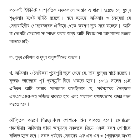
কয়েকটি ইউনিটে সাম্প্রতিক সফরকালে আমার এ ধারণা হয়েছে যে, যুদ্ধে
শৃঙ্খলার যথেষ্ট ঘাটতি রয়েছে। মনে হয়েছে অফিসার ও সৈন্যরা যে
সেনাবাহিনীর গৌরবোজ্জ্বল ঐতিহ্য থেকে ক্রমশ দূরে সরে যাচ্ছেন। আমি
যা দেখেছি সেগুলো সংশোধন করার জন্য আমি বিষয়গুলো আপনাদের নজরে
আনতে চাই-
ক. যুদ্ধ কৌশল ও যুদ্ধ অনুশলীনের অভাব।
খ. অফিসার ও সৈনিকরা পুরোপুরি ভুলে গেছে যে, তারা যুদ্ধের মাঠে রয়েছে।
সুতরাং তাদেরকে পূর্ণ প্রস্তুতি নিয়ে থাকতে হবে। ১৯৭১ সালের ১১ই
এপ্রিল আমি আমার সম্মেলনে বলেছিলাম যে, সর্বস্তরের সৈন্যকে
এফএসএমও-সহ সজ্জিত থাকতে হবে এবং সারাক্ষণ যথাযথভাবে অস্ত্র বহন
করতে হবে।
যৌক্তিক কারণে শিরস্ত্রাণসহ পোশাকে মিল থাকতে হবে। জেনারেল
পদমর্যাদার অফিসার ছাড়া অন্যান্য সকলকে ফিল্ডে একই রকম পোশাকে
সজ্জিত হতে হবে। সকল পর্যায়ের সেনাদের এফ এস এম ও (প্যাকসহ অথবা