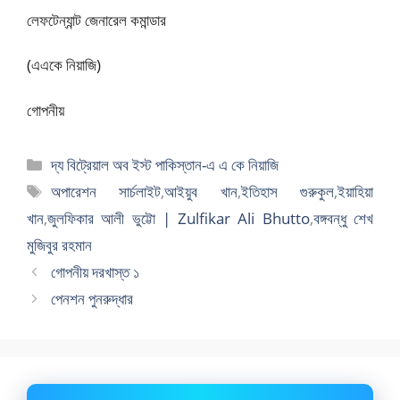
লেফটেন্যান্ট জেনারেল কমান্ডার
(এএকে নিয়াজি)
গোপনীয়
বিভাগ
দ্য বিট্রেয়াল অব ইস্ট পাকিস্তান-এ এ কে নিয়াজি
সমূহ
ট্যাগ
অপারেশন সার্চলাইট
,
আইয়ুব খান
,
ইতিহাস গুরুকুল
,
ইয়াহিয়া
সমূহ
খান
,
জুলফিকার আলী ভুট্টো | Zulfikar Ali Bhutto
,
বঙ্গবন্ধু শেখ
মুজিবুর রহমান
গোপনীয় দরখাস্ত ১
পেনশন পুনরুদ্ধার