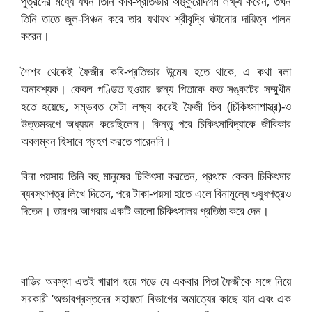
পুত্রদের মধ্যে যখন তিনি কবি-প্রতিভার অঙ্কুরোদগম লক্ষ্য করেন, তখন
তিনি তাতে জুল-সিঞ্চন করে তার যথাযথ শ্রীবৃদ্ধি ঘটানোর দায়িত্ব পালন
করেন।
শৈশব থেকেই ফৈজীর কবি-প্রতিভার উন্মেষ হতে থাকে, এ কথা বলা
অনাবশ্যক। কেবল পণ্ডিত হওয়ার জন্য পিতাকে কত সঙ্কটের সম্মুখীন
হতে হয়েছে, সম্ভবত সেটা লক্ষ্য করেই ফৈজী তিব (চিকিৎসাশাস্ত্র)-ও
উত্তমরূপে অধ্যয়ন করেছিলেন। কিন্তু পরে চিকিৎসাবিদ্যাকে জীবিকার
অবলম্বন হিসাবে গ্রহণ করতে পারেননি।
বিনা পয়সায় তিনি বহু মানুষের চিকিৎসা করতেন, প্রথমে কেবল চিকিৎসার
ব্যবস্থাপত্র লিখে দিতেন, পরে টাকা-পয়সা হাতে এলে বিনামূল্যে ওষুধপত্রও
দিতেন। তারপর আগরায় একটি ভালো চিকিৎসালয় প্রতিষ্ঠা করে দেন।
বাড়ির অবস্থা এতই খারাপ হয়ে পড়ে যে একবার পিতা ফৈজীকে সঙ্গে নিয়ে
সরকারী ‘অভাবগ্রস্তদের সহায়তা’ বিভাগের অমাত্যের কাছে যান এবং এক