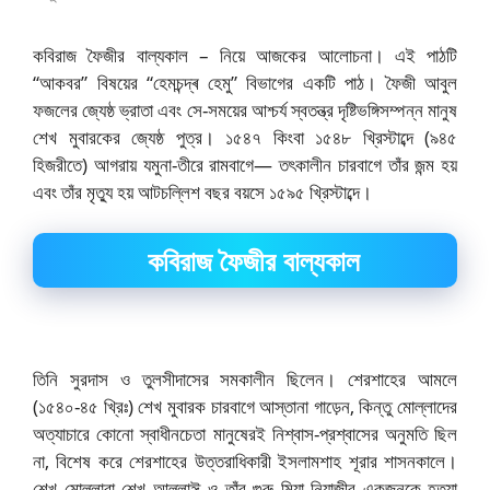
কবিরাজ ফৈজীর বাল্যকাল – নিয়ে আজকের আলোচনা। এই পাঠটি
“আকবর” বিষয়ের “হেমচন্দ্ৰ হেমু” বিভাগের একটি পাঠ।
ফৈজী আবুল
ফজলের জ্যেষ্ঠ ভ্রাতা এবং সে-সময়ের আশ্চর্য স্বতন্ত্র দৃষ্টিভঙ্গিসম্পন্ন মানুষ
শেখ মুবারকের জ্যেষ্ঠ পুত্র। ১৫৪৭ কিংবা ১৫৪৮ খ্রিস্টাব্দে (৯৪৫
হিজরীতে) আগরায় যমুনা-তীরে রামবাগে— তৎকালীন চারবাগে তাঁর জন্ম হয়
এবং তাঁর মৃত্যু হয় আটচল্লিশ বছর বয়সে ১৫৯৫ খ্রিস্টাব্দে।
কবিরাজ ফৈজীর বাল্যকাল
তিনি সুরদাস ও তুলসীদাসের সমকালীন ছিলেন। শেরশাহের আমলে
(১৫৪০-৪৫ খ্রিঃ) শেখ মুবারক চারবাগে আস্তানা গাড়েন, কিন্তু মোল্লাদের
অত্যাচারে কোনো স্বাধীনচেতা মানুষেরই নিশ্বাস-প্রশ্বাসের অনুমতি ছিল
না, বিশেষ করে শেরশাহের উত্তরাধিকারী ইসলামশাহ শূরার শাসনকালে।
শেখ মোল্লারা শেখ আল্লাঈ ও তাঁর গুরু মিয়া নিয়াজীর একজনকে হত্যা