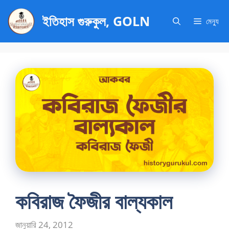
এড়িেয়
ইতিহাস গুরুকুল, GOLN
লেখায়
মেন্যু
যান
কবিরাজ ফৈজীর বাল্যকাল
জানুয়ারি 24, 2012