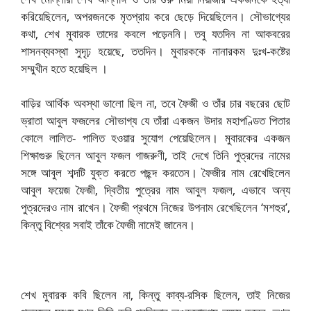
করিয়েছিলেন, অপরজনকে মৃতপ্রায় করে ছেড়ে দিয়েছিলেন। সৌভাগ্যের
কথা, শেখ মুবারক তাদের কবলে পড়েননি। তবু যতদিন না আকবরের
শাসনব্যবস্থা সুদৃঢ় হয়েছে, ততদিন। মুবারককে নানারকম দুঃখ-কষ্টের
সম্মুখীন হতে হয়েছিল ।
বাড়ির আর্থিক অবস্থা ভালো ছিল না, তবে ফৈজী ও তাঁর চার বছরের ছোট
ভ্রাতা আবুল ফজলের সৌভাগ্য যে তাঁরা একজন উদার মহাপণ্ডিত পিতার
কোলে লালিত- পালিত হওয়ার সুযোগ পেয়েছিলেন। মুবারকের একজন
শিক্ষাগুরু ছিলেন আবুল ফজল গাজরুণী, তাই দেখে তিনি পুত্রদের নামের
সঙ্গে আবুল শব্দটি যুক্ত করতে পছন্দ করতেন। ফৈজীর নাম রেখেছিলেন
আবুল ফয়েজ ফৈজী, দ্বিতীয় পুত্রের নাম আবুল ফজল, এভাবে অন্য
পুত্রদেরও নাম রাখেন। ফৈজী প্রথমে নিজের উপনাম রেখেছিলেন ‘মশহুর’,
কিন্তু বিশ্বের সবাই তাঁকে ফৈজী নামেই জানেন।
শেখ মুবারক কবি ছিলেন না, কিন্তু কাব্য-রসিক ছিলেন, তাই নিজের