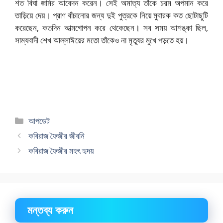
শত বিঘা জমির আবেদন করেন। সেই অমাত্য তাঁকে চরম অপমান করে
তাড়িয়ে দেয়। প্রাণ বাঁচানোর জন্য দুই পুত্রকে নিয়ে মুবারক কত ছোটাছুটি
করেছেন, কতদিন আত্মগোপন করে থেকেছেন। সব সময় আশঙ্কা ছিল,
সাম্যবাদী শেখ আল্লাঈয়ের মতো তাঁকেও না মৃত্যুর মুখে পড়তে হয়।
বিভাগ
আপডেট
সমূহ
কবিরাজ ফৈজীর জীবনি
কবিরাজ ফৈজীর মহৎ হৃদয়
মন্তব্য করুন