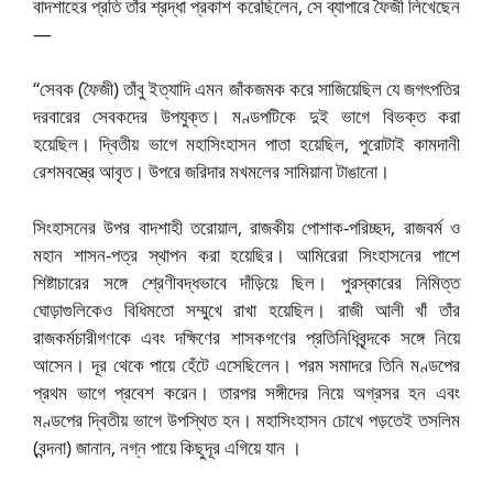
বাদশাহের প্রতি তাঁর শ্রদ্ধা প্রকাশ করেছিলেন, সে ব্যাপারে ফৈজী লিখেছেন
—
“সেবক (ফৈজী) তাঁবু ইত্যাদি এমন জাঁকজমক করে সাজিয়েছিল যে জগৎপতির
দরবারের সেবকদের উপযুক্ত। মণ্ডপটিকে দুই ভাগে বিভক্ত করা
হয়েছিল। দ্বিতীয় ভাগে মহাসিংহাসন পাতা হয়েছিল, পুরোটাই কামদানী
রেশমবস্ত্রে আবৃত। উপরে জরিদার মখমলের সামিয়ানা টাঙানো।
সিংহাসনের উপর বাদশাহী তরোয়াল, রাজকীয় পোশাক-পরিচ্ছদ, রাজবর্ম ও
মহান শাসন-পত্র স্থাপন করা হয়েছির। আমিরেরা সিংহাসনের পাশে
শিষ্টাচারের সঙ্গে শ্রেণীবদ্ধভাবে দাঁড়িয়ে ছিল। পুরস্কারের নিমিত্ত
ঘোড়াগুলিকেও বিধিমতো সম্মুখে রাখা হয়েছিল। রাজী আলী খাঁ তাঁর
রাজকর্মচারীগণকে এবং দক্ষিণের শাসকগণের প্রতিনিধিবৃন্দকে সঙ্গে নিয়ে
আসেন। দূর থেকে পায়ে হেঁটে এসেছিলেন। পরম সমাদরে তিনি মণ্ডপের
প্রথম ভাগে প্রবেশ করেন। তারপর সঙ্গীদের নিয়ে অগ্রসর হন এবং
মণ্ডপের দ্বিতীয় ভাগে উপস্থিত হন। মহাসিংহাসন চোখে পড়তেই তসলিম
(বন্দনা) জানান, নগ্ন পায়ে কিছুদূর এগিয়ে যান ।