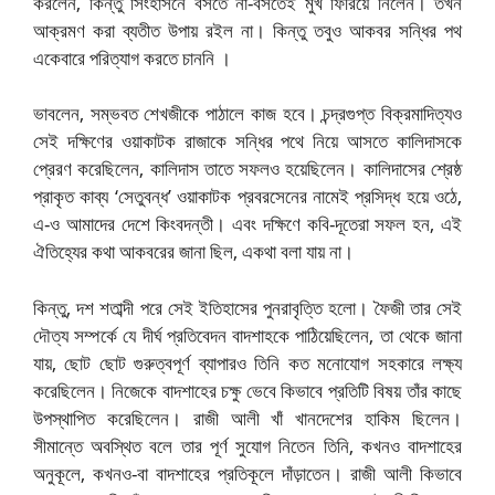
করলেন, কিন্তু সিংহাসনে বসতে না-বসতেই মুখ ফিরিয়ে নিলেন। তখন
আক্রমণ করা ব্যতীত উপায় রইল না। কিন্তু তবুও আকবর সন্ধির পথ
একেবারে পরিত্যাগ করতে চাননি ।
ভাবলেন, সম্ভবত শেখজীকে পাঠালে কাজ হবে। চন্দ্রগুপ্ত বিক্রমাদিত্যও
সেই দক্ষিণের ওয়াকাটক রাজাকে সন্ধির পথে নিয়ে আসতে কালিদাসকে
প্রেরণ করেছিলেন, কালিদাস তাতে সফলও হয়েছিলেন। কালিদাসের শ্রেষ্ঠ
প্রাকৃত কাব্য ‘সেতুবন্ধ’ ওয়াকাটক প্রবরসেনের নামেই প্রসিদ্ধ হয়ে ওঠে,
এ-ও আমাদের দেশে কিংবদন্তী। এবং দক্ষিণে কবি-দূতেরা সফল হন, এই
ঐতিহ্যের কথা আকবরের জানা ছিল, একথা বলা যায় না।
কিন্তু, দশ শতাব্দী পরে সেই ইতিহাসের পুনরাবৃত্তি হলো। ফৈজী তার সেই
দৌত্য সম্পর্কে যে দীর্ঘ প্রতিবেদন বাদশাহকে পাঠিয়েছিলেন, তা থেকে জানা
যায়, ছোট ছোট গুরুত্বপূর্ণ ব্যাপারও তিনি কত মনোযোগ সহকারে লক্ষ্য
করেছিলেন। নিজেকে বাদশাহের চক্ষু ভেবে কিভাবে প্রতিটি বিষয় তাঁর কাছে
উপস্থাপিত করেছিলেন। রাজী আলী খাঁ খানদেশের হাকিম ছিলেন।
সীমান্তে অবস্থিত বলে তার পূর্ণ সুযোগ নিতেন তিনি, কখনও বাদশাহের
অনুকূলে, কখনও-বা বাদশাহের প্রতিকূলে দাঁড়াতেন। রাজী আলী কিভাবে