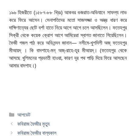
১৯৬ হিজরীতে (১৫৮৭-৮৮ খ্রিঃ) আকবর গুজরাত-অভিযানে সাফল্য লাভ
করে ফিরে আসেন। সেনাপতিদের মতো সাজসজ্জা ও অস্ত্র ধারণ করে
দাক্ষিণাত্যের ছোট বর্শা হাতে নিয়ে আগে আগে চলে আসছিলেন। ফতেহপুর
সিক্রী থেকে কয়েক ক্রোশ আগে আমিরেরা স্বাগত জানাতে গিয়েছিলেন।
ফৈজী গজল পাঠ করে অভিনন্দন জানান—
নসীমে-খুশদিলী অজ্ ফতেহপুর
মীআয়দ্ । কি বাদশাহে-মন্ অজ্-রাহে-হূর মীআয়দ্।
(ফতেহপুর থেকে
আসছে খুশিমনের প্রভাতী হাওয়া, কারণ দূর পথ পাড়ি দিয়ে ফিরে আসছেন
আমার বাদশাহ।)
বিভাগ
আপডেট
সমূহ
কবিরাজ ফৈজীর মৃত্যু
কবিরাজ ফৈজীর বাল্যকাল