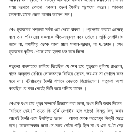
সময় দরবারে কোনো একজন তরুণ ফৈজীর প্রশংসা করেন। আকবর
তৎক্ষণাৎ
তাকে ডেকে আনার আদেশ দেন।
শেখ মুবারকের শত্রুরা সর্বদা ওত পেতে থাকত । গ্রেপ্তার করতে এসেছে
বলে তারা পরিবারের সকলকে ভীত-সন্ত্রস্ত করে তোলে। তুর্কি সেপাইরাও
জানে না, যথাশীঘ্র ডেকে আনা মানে সম্মান-প্রদান, না দণ্ডদান। শেখ
মুবারকের কুটিরে পৌছে তারা হল্লা শুরু করে দিলো।
শত্রুরা বাদশাহকে জানিয়ে দিয়েছিল যে শেখ তার পুত্রকে লুকিয়ে রাখবেন,
বাজে অজুহাত দেখিয়ে লোকজনকে ফিরিয়ে দেবেন, ভয়-ডর না দেখালে কাজ
হবে না। ঘটনাচক্রে ফৈজী বাগানে বেড়াতে গিয়েছিলেন। শত্রুরা আশা
করেছিল যে খবর পেয়েই তিনি ভয়ে পালিয়ে যাবেন ।
শেখকে যখন তার পুত্র সম্পর্কে জিজ্ঞাসা করা হলো, তখন তিনি জবাব দিলেন-
“বাড়িতে নেই।” তাতে কি তুর্কি সেপাইরা হাল ছাড়ে! কিন্তু কিছু করার
আগেই ফৈজী এসে উপস্থিত হলেন । আগরা থেকে ফতেহপুর সিক্রী যেতে
হবে। আজকালকার মতো সে-সময় মোটর গাড়ি ছিল না যে এক ঘণ্টা দেড়