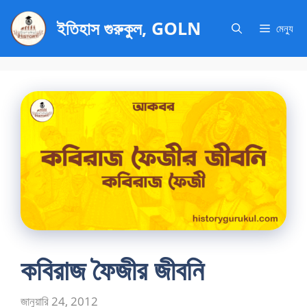
এড়িেয়
ইতিহাস গুরুকুল, GOLN
লেখায়
মেন্যু
যান
কবিরাজ ফৈজীর জীবনি
জানুয়ারি 24, 2012