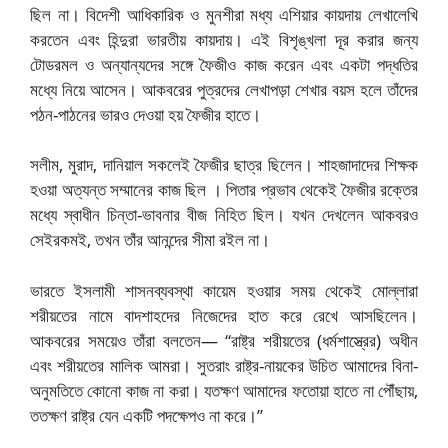
ছিল না। বিদেশী আধিকারিক ও মুনশীরা মধ্য এশিয়ার কায়দায় লেখালেখি
করতেন এবং হিন্দুরা ভারতীয় কায়দায়। এই বিশৃঙ্খলা দূর করার জন্য
টোডরমল ও অন্যান্যদের সঙ্গে ফৈজীও কাজ করেন এবং একটা পদ্ধতির
মধ্যে নিয়ে আসেন। আকবরের পুত্রদের লেখাপড়া শেখার বয়স হলে তাঁদের
পঠন-পাঠনের ভারও দেওয়া হয় ফৈজীর হাতে।
সলীম, মুরাদ, দানিয়াল সকলেই ফৈজীর ছাত্র ছিলেন। শাহজাদাদের শিক্ষক
হওয়া অত্যন্ত সম্মানের কাজ ছিল । পিতার প্রভাব থেকেই ফৈজীর রক্তের
মধ্যে স্বাধীন চিন্তা-ভাবনার বীজ নিহিত ছিল। যখন দেখলেন আকবরও
সেইরকমই, তখন তাঁর আনন্দের সীমা রইল না।
ভারতে ইসলামী শাসনব্যবস্থা কায়েম হওয়ার সময় থেকেই মোল্লারা
শরীয়তের নামে বাদশাহদের নিজেদের হাত করে রেখে আসছিলেন।
আকবরের সময়েও তাঁরা বলতেন— “রাষ্ট্র শরীয়তের (ধর্মশাস্ত্রের) অধীন
এবং শরীয়তের মালিক আমরা। সুতরাং রাষ্ট্র-নায়কের উচিত আমাদের বিনা-
অনুমতিতে কোনো কাজ না করা। যতক্ষণ আমাদের ফতোয়া হাতে না পৌঁছায়,
ততক্ষণ রাষ্ট্র যেন একটি পদক্ষেপও না করে।”