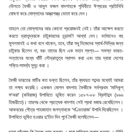
দৌলতে ফৈজী ও আবুল ফজল বাদশাহকে পৃথিবীতে ঈশ্বরের প্রতিনিধি
ঘোষণা করে মোল্লাদের অস্ত্রশস্ত্র ভোতা করে দেন।
তাহলে তো মোল্লাদের আর কোনো প্রয়োজনই নেই। তাঁরা আক্ষেপ করতে
করতে ভ্রাতৃদ্বয়কে চাটুকারদের চূড়ামণি আখ্যা দেন। বর্তমানেও বহু
মুসলমানই এ কথা বলে থাকেন, তবে, তাঁরা শুধু নিজেদের স্বার্থ-সিদ্ধির জন্য
চাটুকার ছিলেন না, বরং তাদের ছিল এক মহান স্বপ্ন— সমস্ত ভারত-
সন্তানের মধ্যে খাঁটি সৌভ্রাতৃত্ব স্থাপন করা এবং তার দ্বারা দেশের
শক্তি-সামর্থ্য সুদৃঢ় করা ।
ফৈজী ভারতের মাটির কত ভক্ত ছিলেন, তাঁর ব্যবহৃত শব্দের মধ্যেই আমরা
তা লক্ষ্য করেছি। একজন মোগল বাদশাহ ফৈজীকে সর্বপ্রথম ‘মালিকুশ্
শু’অরা’ (কবিরাজ) উপাধিতে ভূষিত করেন ১৫৮৭-৮৮ খ্রিস্টাব্দে (৯৯৬
হিজরীতে)। তারপর থেকে প্রত্যেক বাদশাহ সেই প্রথা বজায় রেখেছিলেন।
আকবরের পৌত্র শাহজাহান জগন্নাথকে ‘পণ্ডিতরাজ’ উপাধি দিয়েছিলেন ।
উপাধিতে ভূষিত হওয়ার দু’তিন দিন পূর্বে ফৈজী বলেছিলেন—
ছাতা আঁরোজ কি ফৈজে-আম করদাদ্ । মারা মালিকুল্-কলাম করদাদ্ । (যিনি