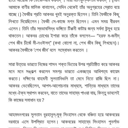
আমাকে বাণীর মালিক বানালেন, সেদিন থেকেই তাঁর অনুগ্রহের স্রোত বয়ে
যাচ্ছে।)
ফৈজীর প্রতি আকবর খুবই অনুরক্ত ছিলেন। তিনি ফৈজীকে কিছু
লিখতে দিয়েছিলেন। ফৈজী সে-কাজে মগ্ন ছিলেন। এমন সময় বীরবল
এলেন। তিনি তাঁর স্বভাবসিদ্ধ ভঙ্গিতে টিপ্পনী কাটার জন্য সর্বদা উন্মুখ হয়ে
থাকতেন। আকবর চোখের ইশারা করে তাঁকে বললেন— “হরফ ম-জনীদ্
শেখ জীব চীজেঁ মী-নওঈসদ্‌” (কথা বোলো না, শেখ জীব কিছু লিখছেন)।
আকবর ফৈজীকে ‘শেখ জীব’ বলে
সম্বোধন করতেন ।
সারা উত্তর ভারতে নিজের শাসন শক্ত ভিতের উপর প্রতিষ্ঠিত করে আকবর
মনে মনে সঙ্কল্প করলেন সমগ্র ভারতে একচ্ছত্র আধিপত্য কায়েম
করতে। দক্ষিণের বাহমনী সুলতানিগুলি তা মেনে নিতে রাজি ছিল না।
আকবর ভেবেছিলেন, আপস-আলোচনার মাধ্যমে, শান্তির মাধ্যমে তাদের
মধ্যে ঐক্য স্থাপন করবেন, যাতে তাদের সাহায্য পাওয়া যায়, কিন্তু ভাবলেই
কি কাজের সমাধান হয় ?
আহমদনগরের সুলতান বুরহানুল্-মুক্ সিংহাসন থেকে বঞ্চিত হয়ে আকবরের
দরবারে এসে উপস্থিত হলেন। আকবরের সাহায্যে সিংহাসন পুনর্লাভ