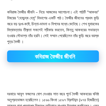
কবিরাজ ফৈজীর জীবনি – নিয়ে আজকের আলোচনা। এই পাঠটি “আকবর”
বিষয়ের “হেমচন্দ্ৰ হেমু” বিভাগের একটি পাঠ।
ফৈজীর জীবনের প্রথম কুড়ি
বছর বড় দুঃখ-কষ্টে, চিন্তা-ভাবনা ও বিপদের মধ্যে কেটেছে। শেখ মুবারকের
বিদ্যাবত্তার তীক্ষ্ণতা সকলেই স্বীকার করতেন, কিন্তু আকবরের সভারত্ন
হওয়ার সৌভাগ্য তাঁর হয়নি। সেই সম্মান পেয়েছিলেন তাঁর কুড়ি বছর বয়স্ক
পুত্র ফৈজী ।
কবিরাজ ফৈজীর জীবনি
দরবারে আবুল ফজলের যোগ দেওয়ার সাত বছর পূর্বে ফৈজী আকবরের ঘনিষ্ঠ
অনুগ্রহভাজন হয়েছিলেন। ১৫৬৬ কিংবা ১৫৬৭ খ্রিস্টাব্দে (৯৭৪ হিজরীতে)
আকবর রানা প্রতাপের বিরুদ্ধে অভিযানে যাওয়ার উদ্যোগ করছিলেন। এমন