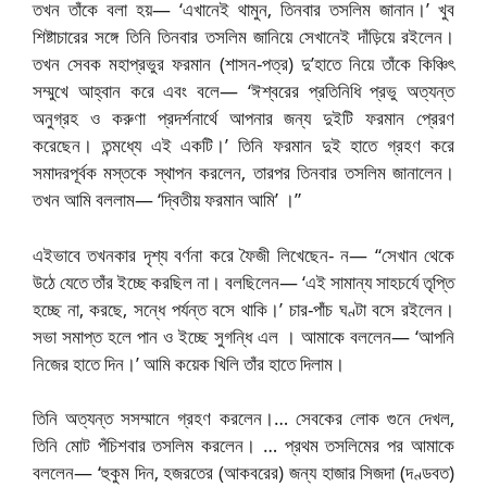
তখন তাঁকে বলা হয়— ‘এখানেই থামুন, তিনবার তসলিম জানান।’ খুব
শিষ্টাচারের সঙ্গে তিনি তিনবার তসলিম জানিয়ে সেখানেই দাঁড়িয়ে রইলেন।
তখন সেবক মহাপ্রভুর ফরমান (শাসন-পত্র) দু’হাতে নিয়ে তাঁকে কিঞ্চিৎ
সম্মুখে আহ্বান করে এবং বলে— ‘ঈশ্বরের প্রতিনিধি প্রভু অত্যন্ত
অনুগ্রহ ও করুণা প্রদর্শনার্থে আপনার জন্য দুইটি ফরমান প্রেরণ
করেছেন। তন্মধ্যে এই একটি।’ তিনি ফরমান দুই হাতে গ্রহণ করে
সমাদরপূর্বক মস্তকে স্থাপন করলেন, তারপর তিনবার তসলিম জানালেন।
তখন আমি বললাম— ‘দ্বিতীয় ফরমান আমি’ ।”
এইভাবে তখনকার দৃশ্য বর্ণনা করে ফৈজী লিখেছেন- ন— “সেখান থেকে
উঠে যেতে তাঁর ইচ্ছে করছিল না। বলছিলেন— ‘এই সামান্য সাহচর্যে তৃপ্তি
হচ্ছে না, করছে, সন্ধে পর্যন্ত বসে থাকি।’ চার-পাঁচ ঘণ্টা বসে রইলেন।
সভা সমাপ্ত হলে পান ও ইচ্ছে সুগন্ধি এল । আমাকে বললেন— ‘আপনি
নিজের হাতে দিন।’ আমি কয়েক খিলি তাঁর হাতে দিলাম।
তিনি অত্যন্ত সসম্মানে গ্রহণ করলেন।… সেবকের লোক গুনে দেখল,
তিনি মোট পঁচিশবার তসলিম করলেন। … প্রথম তসলিমের পর আমাকে
বললেন— ‘হুকুম দিন, হজরতের (আকবরের) জন্য হাজার সিজদা (দণ্ডবত)