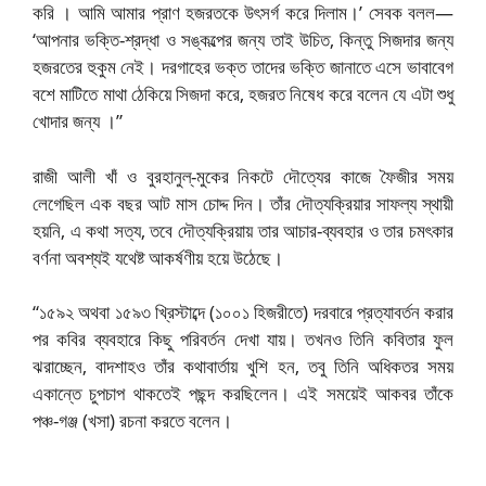
করি । আমি আমার প্রাণ হজরতকে উৎসর্গ করে দিলাম।’ সেবক বলল—
‘আপনার ভক্তি-শ্রদ্ধা ও সঙ্কল্পের জন্য তাই উচিত, কিন্তু সিজদার জন্য
হজরতের হুকুম নেই। দরগাহের ভক্ত তাদের ভক্তি জানাতে এসে ভাবাবেগ
বশে মাটিতে মাথা ঠেকিয়ে সিজদা করে, হজরত নিষেধ করে বলেন যে এটা শুধু
খোদার জন্য ।”
রাজী আলী খাঁ ও বুরহানুল্-মুকের নিকটে দৌত্যের কাজে ফৈজীর সময়
লেগেছিল এক বছর আট মাস চোদ্দ দিন। তাঁর দৌত্যক্রিয়ার সাফল্য স্থায়ী
হয়নি, এ কথা সত্য, তবে দৌত্যক্রিয়ায় তার আচার-ব্যবহার ও তার চমৎকার
বর্ণনা অবশ্যই যথেষ্ট আকর্ষণীয় হয়ে উঠেছে।
“১৫৯২ অথবা ১৫৯৩ খ্রিস্টাব্দে (১০০১ হিজরীতে) দরবারে প্রত্যাবর্তন করার
পর কবির ব্যবহারে কিছু পরিবর্তন দেখা যায়। তখনও তিনি কবিতার ফুল
ঝরাচ্ছেন, বাদশাহও তাঁর কথাবার্তায় খুশি হন, তবু তিনি অধিকতর সময়
একান্তে চুপচাপ থাকতেই পছন্দ করছিলেন। এই সময়েই আকবর তাঁকে
পঞ্চ-গঞ্জ (খসা) রচনা করতে বলেন।