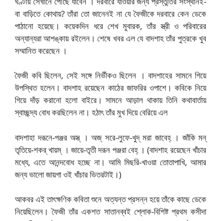
ঘণ্টায় সেখানে পৌছে যাবেন । দরবারে যাওয়ার জন্য প্রস্তুতির সংস্থানই-
বা বাড়িতে কোথায়? তাঁরা তো জানেনই না যে ফৈজীকে দরবারে কেন ডেকে
পাঠানো হয়েছে। কয়েকদিন ধরে শেখ মুবারক, তাঁর স্ত্রী ও পরিবারের
অন্যান্যরা আশঙ্কায় রইলেন। শেষে খবর এল যে বাদশাহ তাঁর পুত্রকে খুব
সম্মানিত করেছেন ।
ফৈজী কবি ছিলেন, সেই সঙ্গে নির্ভীকও ছিলেন । বাদশাহের সামনে গিয়ে
উপস্থিত হলেন। বাদশাহ রয়েছেন কাঠের জাফরির ওপাশে। কবিকে নিয়ে
গিয়ে দাঁড় করানো হলো বাইরে। সামনে আড়াল থাকায় তিনি কথাবার্তায়
স্বাচ্ছন্দ্য বোধ করছিলেন না। হঠাৎ তাঁর মুখ দিয়ে বেরিয়ে এল
বাদশাহা দরূনে-পঞ্জর অস্ত্ । অজ্ সরে-লুফে-খুদ্ মরা জাবেহ্ । জাঁকি মন্
তৃতিয়ে-শকর্ খায়ম্ । জায়ে-তৃতী দরূন পঞ্জরা বেহ্ ।
(বাদশাহ রয়েছেন খাঁচার
মধ্যে, এতে আনন্দবোধ হচ্ছে না। আমি মিছরি-খাওয়া তোতাপাখি, আমার
জন্য ভালো জায়গা ওই খাঁচার ভিতরটাই।)
আকবর এই তাৎক্ষণিক কবিতা শুনে অত্যন্ত প্রসন্ন হয়ে তাঁকে কাছে ডেকে
নিয়েছিলেন। ফৈজী তাঁর একশত সাতানব্বই শ্লোক-বিশিষ্ট প্রথম কসীদা