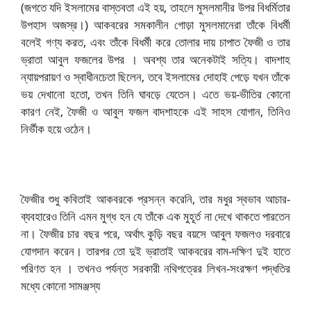
(জগতে যদি ইসলামের বাস্তবতা এই হয়, তাহলে মুসলমানীর উপর বিধর্মিতার
উপহাস অজস্র।) আকবরের সমকালীন গোড়া মুসলমানেরা তাঁকে বিধর্মী
বলেই গণ্য করত, এবং তাঁকে বিধর্মী করে তোলার দায় চাপাত ফৈজী ও তার
ভ্রাতা আবুল ফজলের উপর । অবশ্য তার অনেকটাই সত্যি। বাদশাহ
ন্যায়পরায়ণ ও স্বাধীনচেতা ছিলেন, তবে ইসলামের দোহাই পেড়ে যখন তাঁকে
ভয় দেখানো হতো, তখন তিনি ঘাবড়ে যেতেন। এতে ভয়-ভীতির কোনো
কারণ নেই, ফৈজী ও আবুল ফজল বাদশাহকে এই সাহস যোগান, তিনিও
নির্ভীক হয়ে ওঠেন।
ফৈজীর শুধু কবিতাই আকবরকে প্রসন্ন করেনি, তার মধুর স্বভাব আচার-
ব্যবহারেও তিনি এমন মুগ্ধ হন যে তাঁকে এক মুহূর্ত না দেখে থাকতে পারতেন
না। ফৈজীর চার বছর পরে, অর্থাৎ কুড়ি বছর বয়সে আবুল ফজলও দরবারে
যোগদান করেন। তারপর তো দুই ভ্রাতাই আকবরের বাম-দক্ষিণ দুই হাতে
পরিণত হন । তখনও পর্যন্ত সরকারী নথিপত্রের লিখন-সংরক্ষণ পদ্ধতির
মধ্যে কোনো সামঞ্জস্য