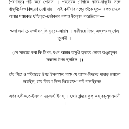
(প্ৰশস্তি) পাঠ করে শোনান । প্রত্যেক শ্লোকে কাব্য-মাধুর্যের সঙ্গে
গাম্ভীর্যেরও বিচ্ছুরণ দেখা যায় । এই কসীদার মধ্যে তাঁকে দূত-মারফত ডেকে
আনার সময়কার দুশ্চিন্তা-দুর্ভাবনার কথাও উল্লেখ করেছিলেন—
অজা জমা চে নওঈসম্ কি বুদ্ বে-আরাম । সফীনয়ে দিলম্ অজ্‌জ্মওজ্‌ খেজ্
তূফানী ।
(সে-সময়ের কথা কি লিখব, যখন আমার অসুখী হৃদয়ের নৌকা ঝঞ্ঝাক্ষুব্ধ
তরঙ্গের উপর দুলছিল ।)
তাঁর পিতা ও পরিবারের উপর ইসলামের নামে যে আপদ-বিপদের পাহাড় জমানো
হয়েছিল, তার বিবরণ দিতে গিয়ে তরুণ কবি বলেছিলেন—
অগর হকীকতে-ইসলাম দর্-জহাঁ ঈনস্ । হজার খন্দয়ে কুফ্ অস্ত্ বর্-মুসলমানী
।