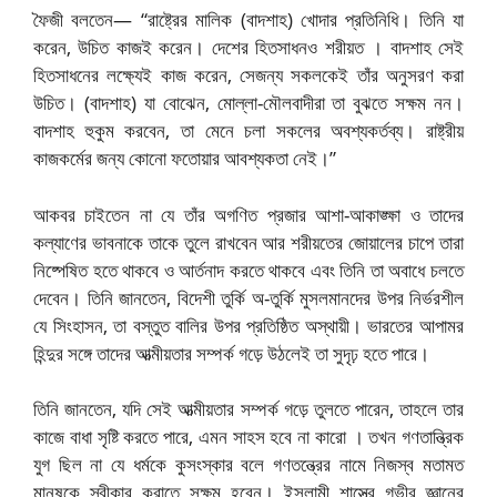
ফৈজী বলতেন— “রাষ্ট্রের মালিক (বাদশাহ) খোদার প্রতিনিধি। তিনি যা
করেন, উচিত কাজই করেন। দেশের হিতসাধনও শরীয়ত । বাদশাহ সেই
হিতসাধনের লক্ষ্যেই কাজ করেন, সেজন্য সকলকেই তাঁর অনুসরণ করা
উচিত। (বাদশাহ) যা বোঝেন, মোল্লা-মৌলবাদীরা তা বুঝতে সক্ষম নন।
বাদশাহ হুকুম করবেন, তা মেনে চলা সকলের অবশ্যকর্তব্য। রাষ্ট্রীয়
কাজকর্মের জন্য কোনো ফতোয়ার আবশ্যকতা নেই।”
আকবর চাইতেন না যে তাঁর অগণিত প্রজার আশা-আকাঙ্ক্ষা ও তাদের
কল্যাণের ভাবনাকে তাকে তুলে রাখবেন আর শরীয়তের জোয়ালের চাপে তারা
নিষ্পেষিত হতে থাকবে ও আর্তনাদ করতে থাকবে এবং তিনি তা অবাধে চলতে
দেবেন। তিনি জানতেন, বিদেশী তুর্কি অ-তুর্কি মুসলমানদের উপর নির্ভরশীল
যে সিংহাসন, তা বস্তুত বালির উপর প্রতিষ্ঠিত অস্থায়ী। ভারতের আপামর
হিন্দুর সঙ্গে তাদের আত্মীয়তার সম্পর্ক গড়ে উঠলেই তা সুদৃঢ় হতে পারে।
তিনি জানতেন, যদি সেই আত্মীয়তার সম্পর্ক গড়ে তুলতে পারেন, তাহলে তার
কাজে বাধা সৃষ্টি করতে পারে, এমন সাহস হবে না কারো । তখন গণতান্ত্রিক
যুগ ছিল না যে ধর্মকে কুসংস্কার বলে গণতন্ত্রের নামে নিজস্ব মতামত
মানুষকে স্বীকার করাতে সক্ষম হবেন। ইসলামী শাস্ত্রে গভীর জ্ঞানের