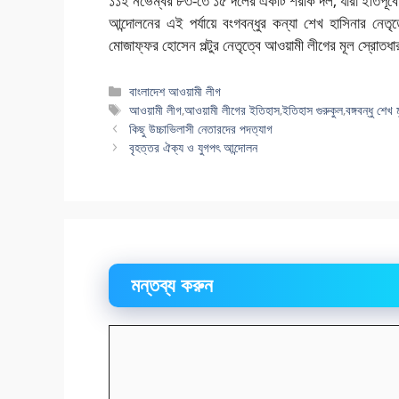
১১ই নভেম্বর ৮৩-তে ১৫ দলের একটি শরীক দল, যারা ইতিপূর্বে
আন্দোলনের এই পর্যায়ে বংগবন্ধুর কন্যা শেখ হাসিনার নে
মোজাফ্ফর হোসেন পল্টুর নেতৃত্বে আওয়ামী লীগের মূল স্রোত
বিভাগ
বাংলাদেশ আওয়ামী লীগ
সমূহ
ট্যাগ
আওয়ামী লীগ
,
আওয়ামী লীগের ইতিহাস
,
ইতিহাস গুরুকুল
,
বঙ্গবন্ধু শেখ
সমূহ
কিছু উচ্চাভিলাসী নেতারদের পদত্যাগ
বৃহত্তর ঐক্য ও যুগপৎ আন্দোলন
মন্তব্য করুন
মন্তব্য