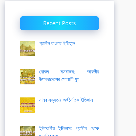
Recent Posts
প্রাচীন বাংলার ইতিহাস
মোঘল সম্রাজ্য: ভারতীয়
উপমহাদেশের সোনালী যুগ
মানব সভ্যতার অর্থনৈতিক ইতিহাস
ইউরোপীয় ইতিহাস: প্রাচীন থেকে
আধুনিকতায়