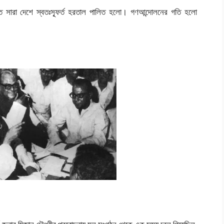
তে সারা দেশে স্বতঃস্ফূর্ত হরতাল পালিত হলো। গণআন্দোলনের গতি হলো