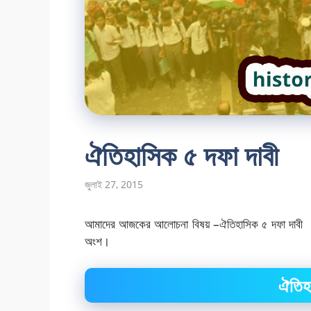
ঐতিহাসিক ৫ দফা দাবী
জুলাই 27, 2015
আমাদের আজকের আলোচনা বিষয় –ঐতিহাসিক ৫ দফা দাবী । যা
অংশ।
ঐতিহা