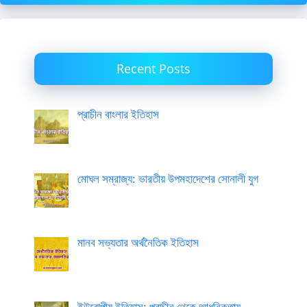
Recent Posts
প্রাচীন বাংলার ইতিহাস
মোঘল সম্রাজ্য: ভারতীয় উপমহাদেশের সোনালী যুগ
মানব সভ্যতার অর্থনৈতিক ইতিহাস
ইউরোপীয় ইতিহাস: প্রাচীন থেকে আধুনিকতায়