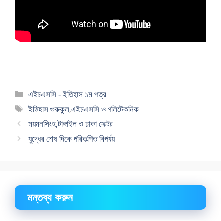
বিভাগ
এইচএসসি - ইতিহাস ১ম পত্র
সমূহ
ট্যাগ
ইতিহাস গুরুকুল
,
এইচএসসি ও পলিটেকনিক
সমূহ
ময়মনসিংহ,টাঙ্গাইল ও ঢাকা সেক্টর
যুদ্ধের শেষ দিকে পরিকল্পিত বিপর্যয়
মন্তব্য করুন