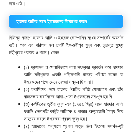
হয়ে ওঠে।
হায়দার আলির সাথে ইংরেজদের বিরোধের কারণ
বিভিন্ন কারণে হায়দার আলি ও ইংরেজ কোম্পানির মধ্যে সম্পর্কের অবনতি
ঘটে। আর এর পরিণাম হল চারটি ইঙ্গ-মহীশূর যুদ্ধ এবং চূড়ান্ত যুদ্ধে
মহীশূরের পরাজয় ও পতন। যেমন –
(১) প্রশাসন ও সেনাবিভাগে নানা সংস্কার প্রবর্তন করে হায়দার
আলি মহীশূরকে একটি শক্তিশালী রাজ্যে পরিণত করেন যা
ইংরেজদের পক্ষে মেনে নেওয়া সম্ভব ছিল না।
(২) ফরাসিদের সঙ্গে হায়দার ‘আলির ঘনিষ্ঠ যোগাযোগ এবং তাঁর
রাজসভায় ফরাসিদের আনা-গোনা ইংরেজদের মনঃপূত হয় নি।
(৩) কর্ণাটকের তৃতীয় যুদ্ধ -এর (১৭৫৬ খ্রিঃ) সময় হায়দার আলি
ফরাসি সেনাপতি কাউন্ট লালিকে ৪ হাজার অশ্বারোহী সৈন্য দিয়ে
সাহয্যে করলে ইংরেজরা প্রবল ক্ষুব্ধ হয়।
(৪) হায়দারের অন্যতম প্রধান শত্রু ছিল ইংরেজ সমর্থন-পুষ্ট