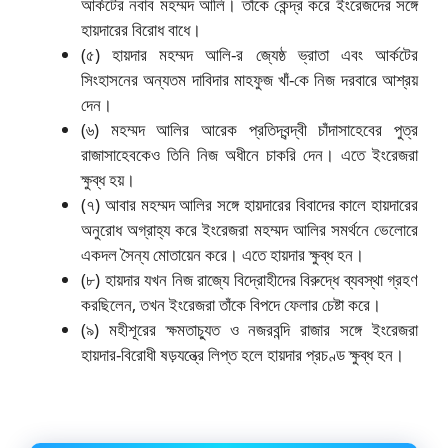
আর্কটের নবাব মহম্মদ আলি। তাঁকে কেন্দ্র করে ইংরেজদের সঙ্গে
হায়দারের বিরোধ বাধে।
(৫) হায়দার মহম্মদ আলি-র জ্যেষ্ঠ ভ্রাতা এবং আর্কটের
সিংহাসনের অন্যতম দাবিদার মাহফুজ খাঁ-কে নিজ দরবারে আশ্রয়
দেন।
(৬) মহম্মদ আলির আরেক প্রতিদ্বন্দ্বী চাঁদাসাহেবের পুত্র
রাজাসাহেবকেও তিনি নিজ অধীনে চাকরি দেন। এতে ইংরেজরা
ক্ষুব্ধ হয়।
(৭) আবার মহম্মদ আলির সঙ্গে হায়দারের বিবাদের কালে হায়দারের
অনুরোধ অগ্রাহ্য করে ইংরেজরা মহম্মদ আলির সমর্থনে ভেলোরে
একদল সৈন্য মোতায়েন করে। এতে হায়দার ক্ষুব্ধ হন।
(৮) হায়দার যখন নিজ রাজ্যে বিদ্রোহীদের বিরুদ্ধে ব্যবস্থা গ্রহণ
করছিলেন, তখন ইংরেজরা তাঁকে বিপদে ফেলার চেষ্টা করে।
(৯) মহীশূরের ক্ষমতাচ্যুত ও নজরবন্দি রাজার সঙ্গে ইংরেজরা
হায়দার-বিরোধী ষড়যন্ত্রে লিপ্ত হলে হায়দার প্রচণ্ড ক্ষুব্ধ হন।