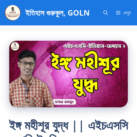
এড়িেয়
ইতিহাস গুরুকুল, GOLN
লেখায়
মেন্যু
যান
ইঙ্গ মহীশূর যুদ্ধ || এইচএসসি