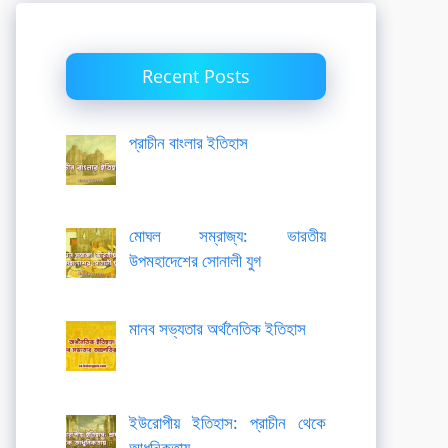
Recent Posts
প্রাচীন বাংলার ইতিহাস
মোঘল সম্রাজ্য: ভারতীয়
উপমহাদেশের সোনালী যুগ
মানব সভ্যতার অর্থনৈতিক ইতিহাস
ইউরোপীয় ইতিহাস: প্রাচীন থেকে
আধুনিকতায়