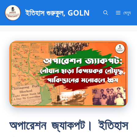
এড়িেয়
ইতিহাস গুরুকুল, GOLN
লেখায়
মেন্যু
যান
অপারেশন জ্যাকপট। ইতিহাস