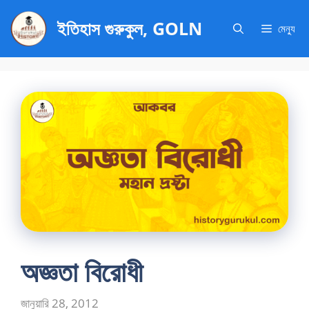
এড়িেয়
ইতিহাস গুরুকুল, GOLN
লেখায়
মেন্যু
যান
অজ্ঞতা বিরোধী
জানুয়ারি 28, 2012