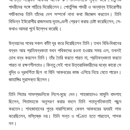
পাদরীদের সঙ্গে পাঠিয়ে দিয়েছিলেন। পোর্তুগিজ পাদরী ও অন্যান্য ইউরোপীয়
পর্যটকদের তিনি তাঁদের দেশ সম্পর্কে নানা কথা জিজ্ঞেস করতেন। তিনি
বিভিন্ন ইউরোপীয় রাজসভায় দূতমণ্ডলী প্রেরণ করার চেষ্টা করেছিলেন, সে-
কথাও আমরা পূর্বে উল্লেখ করেছি।
উন্নয়নের পথের সকল কাঁটা দূর করে দিয়েছিলেন তিনি। তখন বিধি-বিধানের
বন্ধন আর প্রতিবন্ধকতা যখন পথিকদের রওনা হওয়ার সময় এল, তখনই
চোখ বন্ধ করলেন তিনি। তাঁর তৈরি করতে পারত না, প্রতিবন্ধকতা করতে
পারত না রক্ষণশীলতাও। কিন্তু সেই পথে উত্তরাধিকারীদের মধ্যে কারো সে
বুদ্ধি ও দূরদর্শিতা ছিল না যিনি আকবরের কাজ এগিয়ে নিয়ে যেতে পারেন।
জাহাঙ্গির সুরাসক্ত ছিলেন।
তিনি পিতার সাফল্যগুলিকে লিপে-মুছে দেন। শাহজাহানও মামুলি বাদশাহ
ছিলেন, পিতামহকে অনুসরণ করার বদলে তিনি গতানুগতিকতাই পছন্দ
করতেন। শাহজাহানের পুত্র দারাশিকোহ কেবল আকবরের হৃদয়ই লাভ
করেছিলেন, মস্তিষ্ক নয়। তিনি সন্ত ও পণ্ডিত হতে পারতেন, শাসক
নন।