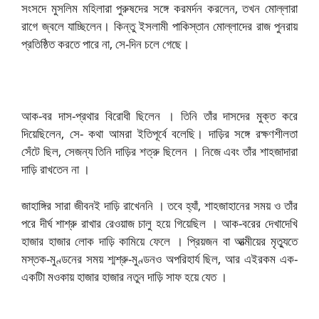
সংসদে মুসলিম মহিলারা পুরুষদের সঙ্গে করমর্দন করলেন, তখন মোল্লারা
রাগে জ্বলে যাচ্ছিলেন। কিন্তু ইসলামী পাকিস্তান মোল্লাদের রাজ পুনরায়
প্রতিষ্ঠিত করতে পারে না, সে-দিন চলে গেছে।
আক-বর দাস-প্রথার বিরোধী ছিলেন । তিনি তাঁর দাসদের মুক্ত করে
দিয়েছিলেন, সে- কথা আমরা ইতিপূর্বে বলেছি। দাড়ির সঙ্গে রক্ষণশীলতা
সেঁটে ছিল, সেজন্য তিনি দাড়ির শত্রু ছিলেন । নিজে এবং তাঁর শাহজাদারা
দাড়ি রাখতেন না ।
জাহাঙ্গির সারা জীবনই দাড়ি রাখেননি । তবে হ্যাঁ, শাহজাহানের সময় ও তাঁর
পরে দীর্ঘ শাশ্রু রাখার রেওয়াজ চালু হয়ে গিয়েছিল । আক-বরের দেখাদেখি
হাজার হাজার লোক দাড়ি কামিয়ে ফেলে । প্রিয়জন বা আত্মীয়ের মৃত্যুতে
মস্তক-মুণ্ডনের সময় শ্মশ্রু-মুণ্ডনও অপরিহার্য ছিল, আর এইরকম এক-
একটিা মওকায় হাজার হাজার নতুন দাড়ি সাফ হয়ে যেত ।