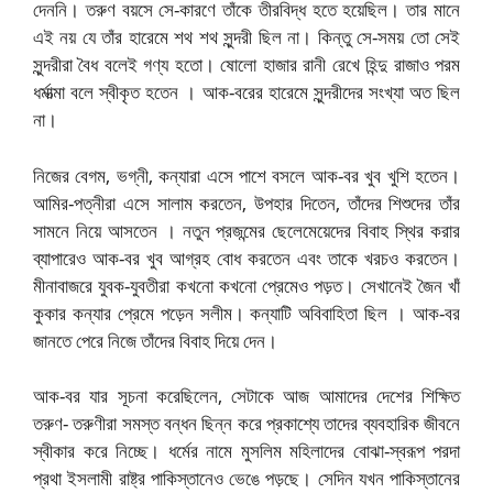
দেননি। তরুণ বয়সে সে-কারণে তাঁকে তীরবিদ্ধ হতে হয়েছিল। তার মানে
এই নয় যে তাঁর হারেমে শথ শথ সুন্দরী ছিল না। কিন্তু সে-সময় তো সেই
সুন্দরীরা বৈধ বলেই গণ্য হতো। ষোলো হাজার রানী রেখে হিন্দু রাজাও পরম
ধর্মাত্মা বলে স্বীকৃত হতেন । আক-বরের হারেমে সুন্দরীদের সংখ্যা অত ছিল
না।
নিজের বেগম, ভগ্নী, কন্যারা এসে পাশে বসলে আক-বর খুব খুশি হতেন।
আমির-পত্নীরা এসে সালাম করতেন, উপহার দিতেন, তাঁদের শিশুদের তাঁর
সামনে নিয়ে আসতেন । নতুন প্রজন্মের ছেলেমেয়েদের বিবাহ স্থির করার
ব্যাপারেও আক-বর খুব আগ্রহ বোধ করতেন এবং তাকে খরচও করতেন।
মীনাবাজরে যুবক-যুবতীরা কখনো কখনো প্রেমেও পড়ত। সেখানেই জৈন খাঁ
কুকার কন্যার প্রেমে পড়েন সলীম। কন্যাটি অবিবাহিতা ছিল । আক-বর
জানতে পেরে নিজে তাঁদের বিবাহ দিয়ে দেন।
আক-বর যার সূচনা করেছিলেন, সেটাকে আজ আমাদের দেশের শিক্ষিত
তরুণ- তরুণীরা সমস্ত বন্ধন ছিন্ন করে প্রকাশ্যে তাদের ব্যবহারিক জীবনে
স্বীকার করে নিচ্ছে। ধর্মের নামে মুসলিম মহিলাদের বোঝা-স্বরূপ পরদা
প্রথা ইসলামী রাষ্ট্র পাকিস্তানেও ভেঙে পড়ছে। সেদিন যখন পাকিস্তানের