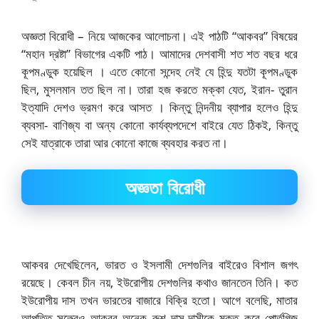
অজ্ঞতা বিরোধী – নিয়ে আজকের আলোচনা। এই পাঠটি “আকবর” বিষয়ের
“মহান দ্রষ্টা” বিভাগের একটি পাঠ।
আমাদের দেশবাসী শত শত বছর ধরে
কূপমণ্ডুক হয়েছিল । এতে কোনো সন্দেহ নেই যে হিন্দু যতটা কূপমণ্ডুক
ছিল, মুসলমান তত ছিল না। তারা হজ করতে মক্কা যেত, ইরান- তুরান
ইত্যাদি দেশও ভ্রমণ করে আসত । কিন্তু নিন্দনীয় ব্যাপার হলেও হিন্দু
ব্যবসা- বাণিজ্য বা অন্য কোনো কার্যব্যপদেশে বাইরে যেত ঠিকই, কিন্তু
সেই যাত্রাকে তারা আর কোনো কাজে ব্যবহার করত না।
অজ্ঞতা বিরোধী
আকবর দেখেছিলেন, ভারত ও ইসলামী দেশগুলির বাইরেও বিশাল জগৎ
রয়েছে। কেবল চীন নয়, ইউরোপীয় দেশগুলির কথাও জানতেন তিনি। কত
ইউরোপীয় দাস তখন ভারতের বাজারে বিক্রি হতো। আগে বলেছি, মাতার
আপত্তি সত্ত্বেও আকবর অনেক রুশ দাস-দাসীকে মুক্ত করে পোর্তুগিজ