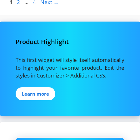
Page
Page
Page
1
2
…
4
Next
→
Product Highlight
This first widget will style itself automatically
to highlight your favorite product. Edit the
styles in Customizer > Additional CSS.
Learn more