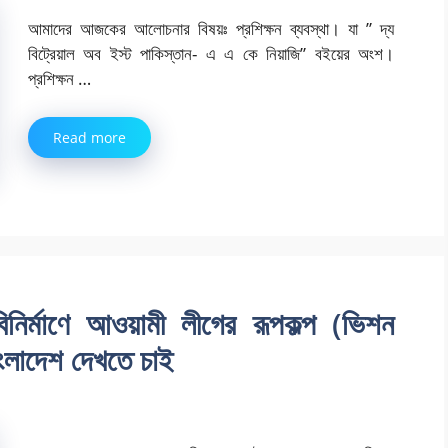
আমাদের আজকের আলোচনার বিষয়ঃ প্রশিক্ষন ব্যবস্থা। যা ” দ্য
বিট্রেয়াল অব ইস্ট পাকিস্তান- এ এ কে নিয়াজি” বইয়ের অংশ।
প্রশিক্ষন …
Read more
নির্মাণে আওয়ামী লীগের রূপকল্প (ভিশন
ংলাদেশ দেখতে চাই