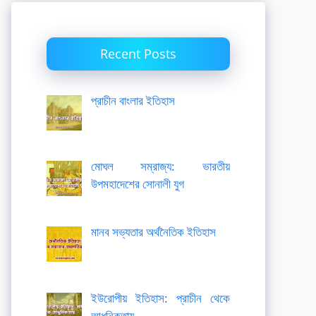
Recent Posts
প্রাচীন বাংলার ইতিহাস
মোঘল সম্রাজ্য: ভারতীয়
উপমহাদেশের সোনালী যুগ
মানব সভ্যতার অর্থনৈতিক ইতিহাস
ইউরোপীয় ইতিহাস: প্রাচীন থেকে
আধুনিকতায়