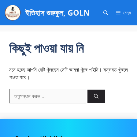
এড়িেয়
ইতিহাস গুরুকুল, GOLN
লেখায়
মেন্যু
যান
কিছুই পাওয়া যায় নি
মনে হচ্ছে আপনি যেটি খুঁজছেন সেটি আমরা খুঁজে পাইনি। সম্ভবত খুঁজলে
পাওয়া যাবে।
অনুসন্ধানঃ