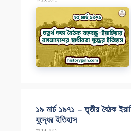
১৯ মার্চ ১৯৭১ – তৃতীয় বৈঠক ইয়া
যুদ্ধের ইতিহাস
মার্চ 19, 2015