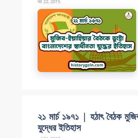
মার্চ 22, 2015
২১ মার্চ ১৯৭১ | হঠাৎ বৈঠক মুজি
যুদ্ধের ইতিহাস