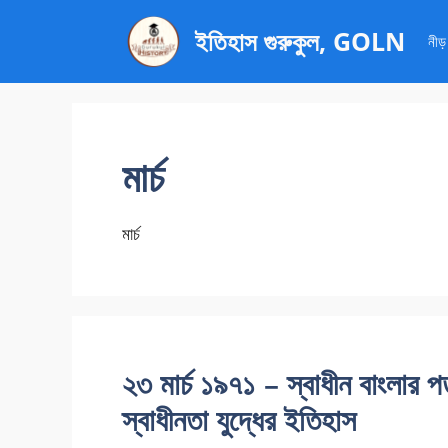
এড়িেয়
ইতিহাস গুরুকুল, GOLN
লেখায়
নীড়
যান
মার্চ
মার্চ
২৩ মার্চ ১৯৭১ – স্বাধীন বাংলার 
স্বাধীনতা যুদ্ধের ইতিহাস