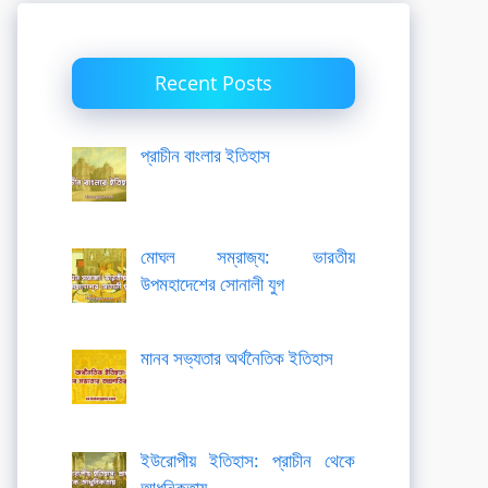
Recent Posts
প্রাচীন বাংলার ইতিহাস
মোঘল সম্রাজ্য: ভারতীয়
উপমহাদেশের সোনালী যুগ
মানব সভ্যতার অর্থনৈতিক ইতিহাস
ইউরোপীয় ইতিহাস: প্রাচীন থেকে
আধুনিকতায়