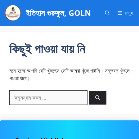
এড়িেয়
ইতিহাস গুরুকুল, GOLN
লেখায়
মেন্যু
যান
কিছুই পাওয়া যায় নি
মনে হচ্ছে আপনি যেটি খুঁজছেন সেটি আমরা খুঁজে পাইনি। সম্ভবত খুঁজলে
পাওয়া যাবে।
অনুসন্ধানঃ