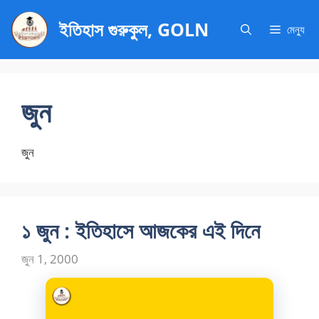
এড়িেয়
ইতিহাস গুরুকুল, GOLN
লেখায়
মেন্যু
যান
জুন
জুন
১ জুন : ইতিহাসে আজকের এই দিনে
জুন 1, 2000