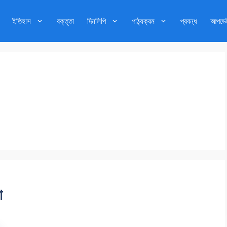
ইতিহাস
বক্তৃতা
দিনলিপি
পাঠ্যক্রম
প্রবন্ধ
আপডে
া