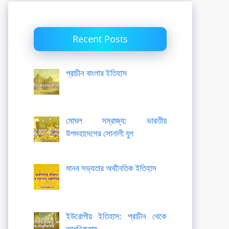
Recent Posts
প্রাচীন বাংলার ইতিহাস
মোঘল সম্রাজ্য: ভারতীয়
উপমহাদেশের সোনালী যুগ
মানব সভ্যতার অর্থনৈতিক ইতিহাস
ইউরোপীয় ইতিহাস: প্রাচীন থেকে
আধুনিকতায়