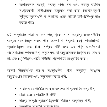
অলাভজনক সংস্থা, দাতব্য শপিং মল এবং দাতব্য তহবিল
সংগ্রহকারী গোষ্ঠীগুলিকে অনুরোধ করা ছাড়া সিস্টেম-ব্যাপী
স্বীকৃত ব্যবসাগুলি যা আমাদের ওয়েব সাইটে হাইপারলিঙ্ক নাও
করতে পারে৷
এই সংস্থাগুলি আমাদের হোম পেজ, প্রকাশনা বা অন্যান্য ওয়েবসাইটের
তথ্যের সাথে লিঙ্ক করতে পারে যতক্ষণ না লিঙ্কটি: (ক) কোনোভাবেই
প্রতারণামূলক নয়; (b) লিঙ্কিং পার্টি এবং এর পণ্য এবং/অথবা
পরিষেবাগুলির স্পনসরশিপ, অনুমোদন, বা অনুমোদনকে মিথ্যাভাবে বোঝায়
না; এবং (c) লিঙ্কিং পার্টির সাইটের প্রেক্ষাপটের মধ্যে ফিট করে।
আমরা নিম্নলিখিত ধরণের সংস্থাগুলির থেকে অন্যান্য লিঙ্কের
অনুরোধগুলি বিবেচনা এবং অনুমোদন করতে পারি:
সাধারণভাবে পরিচিত ভোক্তা এবং/অথবা ব্যবসায়িক তথ্য উত্স;
dot.com কমিউনিটি সাইট;
দাতব্য সংস্থার প্রতিনিধিত্বকারী সমিতি বা অন্যান্য গোষ্ঠী;
অনলাইন ডিরেক্টরি ডিস্ট্রিবিউটর;