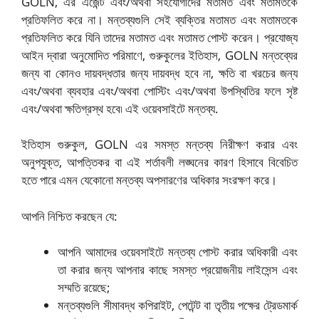
GOLN, এর এজেন্ট এবং/অথবা সহযোগীদের মতামত এবং মতামতকে
প্রতিফলিত করে না। মন্তব্যগুলি সেই ব্যক্তির মতামত এবং মতামতকে
প্রতিফলিত করে যিনি তাদের মতামত এবং মতামত পোস্ট করেন। প্রযোজ্য
আইন দ্বারা অনুমোদিত পরিমাণে, গুরুকুলের ইতিহাস, GOLN মন্তব্যের
জন্য বা কোনও দায়বদ্ধতার জন্য দায়বদ্ধ হবে না, ক্ষতি বা খরচের জন্য
এবং/অথবা ব্যবহার এবং/অথবা পোস্টিং এবং/অথবা উপস্থিতির ফলে সৃষ্ট
এবং/অথবা ক্ষতিগ্রস্থ হবে৷ এই ওয়েবসাইটে মন্তব্য.
ইতিহাস গুরুকুল, GOLN এর সমস্ত মন্তব্য নিরীক্ষণ করার এবং
অনুপযুক্ত, আপত্তিকর বা এই শর্তাবলী লঙ্ঘনের কারণ হিসাবে বিবেচিত
হতে পারে এমন যেকোনো মন্তব্য অপসারণের অধিকার সংরক্ষণ করে।
আপনি নিশ্চিত করছেন যে:
আপনি আমাদের ওয়েবসাইটে মন্তব্য পোস্ট করার অধিকারী এবং
তা করার জন্য আপনার কাছে সমস্ত প্রয়োজনীয় লাইসেন্স এবং
সম্মতি রয়েছে;
মন্তব্যগুলি সীমাবদ্ধ কপিরাইট, পেটেন্ট বা তৃতীয় পক্ষের ট্রেডমার্ক